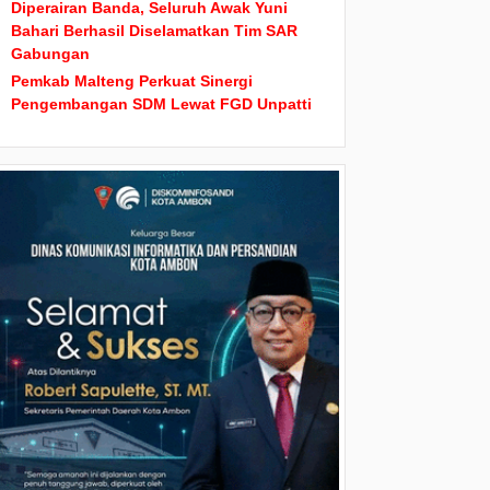
Diperairan Banda, Seluruh Awak Yuni
Bahari Berhasil Diselamatkan Tim SAR
Gabungan
Pemkab Malteng Perkuat Sinergi
Pengembangan SDM Lewat FGD Unpatti