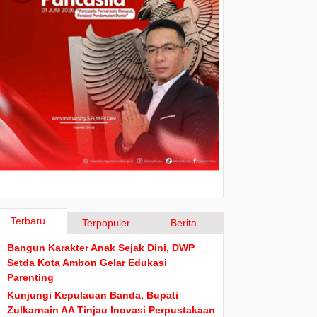
Terbaru
Terpopuler
Berita
Bangun Karakter Anak Sejak Dini, DWP
Setda Kota Ambon Gelar Edukasi
Parenting
Kunjungi Kepulauan Banda, Bupati
Zulkarnain AA Tinjau Inovasi Perpustakaan