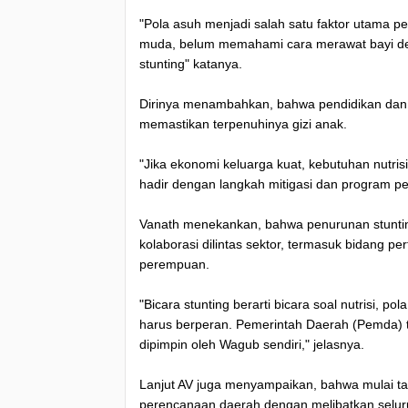
"Pola asuh menjadi salah satu faktor utama p
muda, belum memahami cara merawat bayi den
stunting" katanya.
Dirinya menambahkan, bahwa pendidikan dan 
memastikan terpenuhinya gizi anak.
"Jika ekonomi keluarga kuat, kebutuhan nutris
hadir dengan langkah mitigasi dan program p
Vanath menekankan, bahwa penurunan stunting
kolaborasi dilintas sektor, termasuk bidang p
perempuan.
"Bicara stunting berarti bicara soal nutrisi, p
harus berperan. Pemerintah Daerah (Pemda) 
dipimpin oleh Wagub sendiri," jelasnya.
Lanjut AV juga menyampaikan, bahwa mulai ta
perencanaan daerah dengan melibatkan seluru