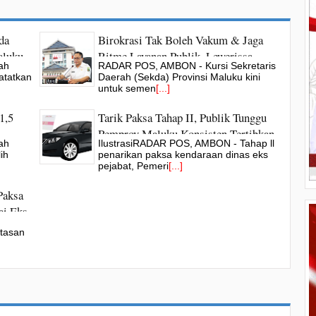
da
Birokrasi Tak Boleh Vakum & Jaga
aluku
Ritme Layanan Publik, Lewerissa
ah
RADAR POS, AMBON - Kursi Sekretaris
Tunjuk Kasrul Jabat Plh Sekda Maluku
atatkan
Daerah (Sekda) Provinsi Maluku kini
untuk semen
[...]
1,5
Tarik Paksa Tahap II, Publik Tunggu
Pemprov Maluku Konsisten Tertibkan
ah
IlustrasiRADAR POS, AMBON - Tahap ll
Kendaraan Dinas Eks Pejabat Masih
ih
penarikan paksa kendaraan dinas eks
"Mengendap" Ditangan Pribadi
pejabat, Pemeri
[...]
Paksa
ai Eks
luku
ntasan