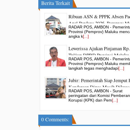
Berita Terkait
Ribuan ASN & PPPK Absen Pa
Apel Perdana 2026, Pemprov M
RADAR POS, AMBON - Pemerint
Siapkan Sanksi Tegas
Provinsi (Pemprov) Maluku menc
angka k
[...]
Lewerissa Ajukan Pinjaman Rp.
Triliun DPRD Provinsi Maluku
RADAR POS, AMBON - Pemerint
Dukung
Provinsi (Pemprov) Maluku memil
langkah tegas menghadapi
[...]
Jubir: Pemerintah Siap Jemput 
Kendaraan Dinas Masih Dikuas
RADAR POS, AMBON - Surat
Pejabat Dilingkup Pemprov Ma
peringatan dari Komisi Pembera
Korupsi (KPK) dan Pem
[...]
0 Comments: