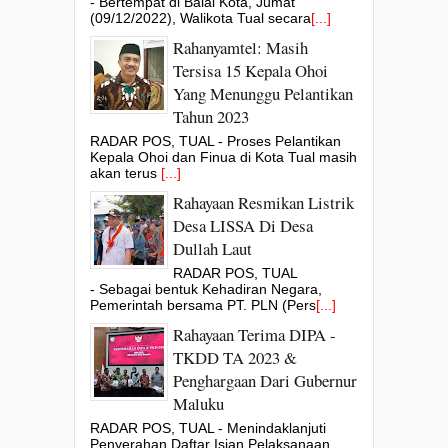
- Bertempat di Balai Kota, Jumat
(09/12/2022), Walikota Tual secara
[...]
Rahanyamtel: Masih
Tersisa 15 Kepala Ohoi
Yang Menunggu Pelantikan
Tahun 2023
RADAR POS, TUAL - Proses Pelantikan
Kepala Ohoi dan Finua di Kota Tual masih
akan terus
[...]
Rahayaan Resmikan Listrik
Desa LISSA Di Desa
Dullah Laut
RADAR POS, TUAL
- Sebagai bentuk Kehadiran Negara,
Pemerintah bersama PT. PLN (Pers
[...]
Rahayaan Terima DIPA -
TKDD TA 2023 &
Penghargaan Dari Gubernur
Maluku
RADAR POS, TUAL - Menindaklanjuti
Penyerahan Daftar Isian Pelaksanaan