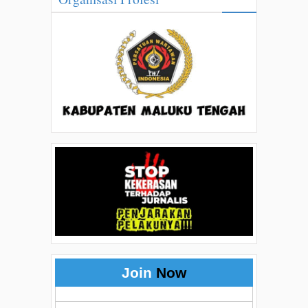
Join
Now