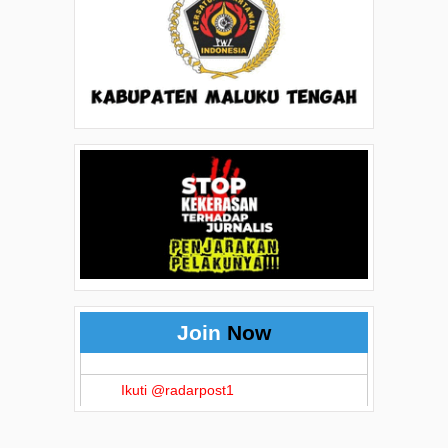
Join
Now
Ikuti @radarpost1