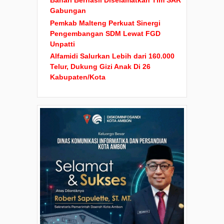
Bahari Berhasil Diselamatkan Tim SAR
Gabungan
Pemkab Malteng Perkuat Sinergi
Pengembangan SDM Lewat FGD
Unpatti
Alfamidi Salurkan Lebih dari 160.000
Telur, Dukung Gizi Anak Di 26
Kabupaten/Kota