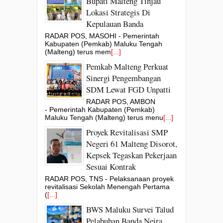
Bupati Malteng Tinjau
Lokasi Strategis Di
Kepulauan Banda
RADAR POS, MASOHI - Pemerintah
Kabupaten (Pemkab) Maluku Tengah
(Malteng) terus mem
[...]
Pemkab Malteng Perkuat
Sinergi Pengembangan
SDM Lewat FGD Unpatti
RADAR POS, AMBON
- Pemerintah Kabupaten (Pemkab)
Maluku Tengah (Malteng) terus menu
[...]
Proyek Revitalisasi SMP
Negeri 61 Malteng Disorot,
Kepsek Tegaskan Pekerjaan
Sesuai Kontrak
RADAR POS, TNS - Pelaksanaan proyek
revitalisasi Sekolah Menengah Pertama
(
[...]
BWS Maluku Survei Talud
Pelabuhan Banda Neira,