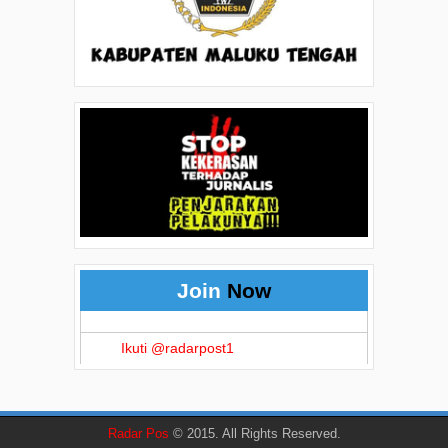
Join
Now
Ikuti @radarpost1
Radar Pos
© 2015. All Rights Reserved.