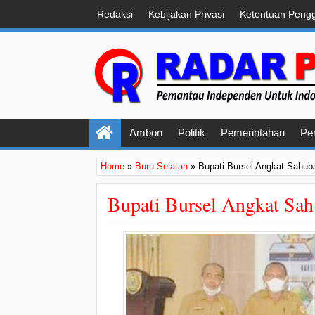
Redaksi
Kebijakan Privasi
Ketentuan Peng
Ambon
Politik
Pemerintahan
Pe
Home
»
Buru Selatan
»
Bupati Bursel Angkat Sahub
Bupati Bursel Angkat Sah