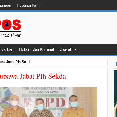
gunaan
Hubungi Kami
ndidikan
Hukum dan Kriminal
Daerah
awa Jabat Plh Sekda
ubawa Jabat Plh Sekda