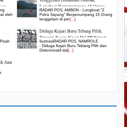
oses
Longboat Berpenumpang 15 Orang
ang
RADAR POS, AMBON - Longboat "2
Selamat
at oleh
Putra Sayang" Berpenumpang 15 Orang
tenggelam di per
[...]
Diduga Kejari Buru Tebang Pilih,
Tangani Kasus Kasat Pol PP Bursel
Pisah
IlustrasiRADAR POS, NAMROLE
- Diduga Kejari Buru Tebang Pilih dan
Diskriminatif dal
[...]
k Juni
a