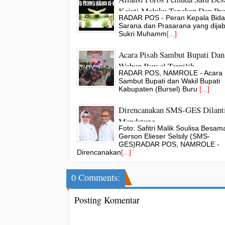
Kejati Maluku Tangkap Dan Pr
RADAR POS - Peran Kepala Bid
Iskandar Walla
Sarana dan Prasarana yang dijab
Sukri Muhamm
[...]
Acara Pisah Sambut Bupati Dan
Wabup Bursel Terpilih
RADAR POS, NAMROLE - Acara 
Sambut Bupati dan Wakil Bupati
Kabupaten (Bursel) Buru
[...]
Direncanakan SMS-GES Dilanti
Mendatang
Foto: Safitri Malik Soulisa Besam
Gerson Elieser Selsily (SMS-
GES)RADAR POS, NAMROLE -
Direncanakan
[...]
0 Comments:
Posting Komentar