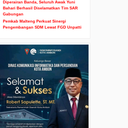
Diperairan Banda, Seluruh Awak Yuni
Bahari Berhasil Diselamatkan Tim SAR
Gabungan
Pemkab Malteng Perkuat Sinergi
Pengembangan SDM Lewat FGD Unpatti