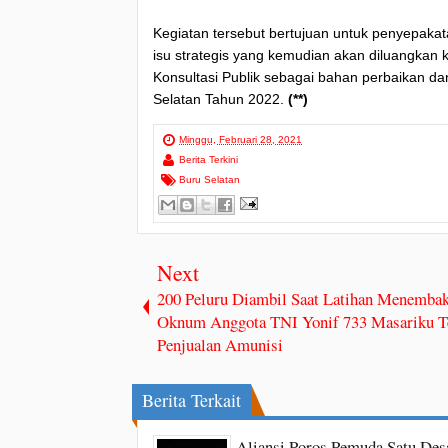
Kegiatan tersebut bertujuan untuk penyepakata
isu strategis yang kemudian akan diluangkan
Konsultasi Publik sebagai bahan perbaikan
Selatan Tahun 2022.
(**)
Minggu, Februari 28, 2021
Berita Terkini
Buru Selatan
Next
200 Peluru Diambil Saat Latihan Menembak
Oknum Anggota TNI Yonif 733 Masariku Te
Penjualan Amunisi
Berita Terkait
Aliansi Poros Pemuda Satu Des