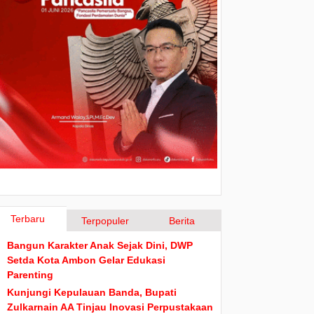
Terbaru
Terpopuler
Berita
Bangun Karakter Anak Sejak Dini, DWP
Setda Kota Ambon Gelar Edukasi
Parenting
Kunjungi Kepulauan Banda, Bupati
Zulkarnain AA Tinjau Inovasi Perpustakaan