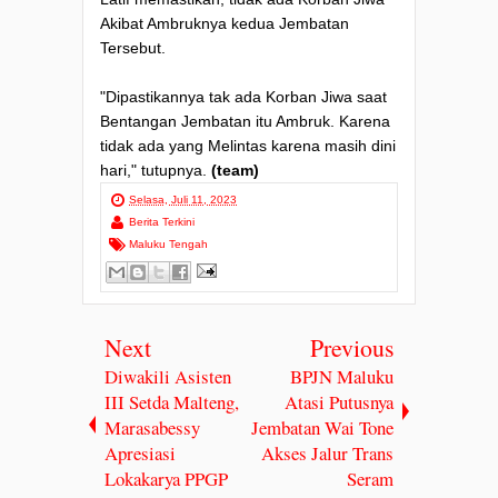
Akibat Ambruknya kedua Jembatan
Tersebut.
"Dipastikannya tak ada Korban Jiwa saat
Bentangan Jembatan itu Ambruk. Karena
tidak ada yang Melintas karena masih dini
hari," tutupnya.
(team)
Selasa, Juli 11, 2023
Berita Terkini
Maluku Tengah
Next
Previous
Diwakili Asisten
BPJN Maluku
III Setda Malteng,
Atasi Putusnya
Marasabessy
Jembatan Wai Tone
Apresiasi
Akses Jalur Trans
Lokakarya PPGP
Seram