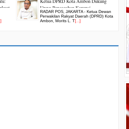
tu:
Ketua DPRD Kota Ambon Dukung
rkuat
Upaya Pencegahan Korupsi
RADAR POS, JAKARTA - Ketua Dewan
Perwakilan Rakyat Daerah (DPRD) Kota
.]
Ambon, Morits L. T
[...]