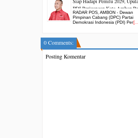
Siap Hadapi Pemilu 2029, Upula
PDI Perjuangan Kota Ambon Pe
RADAR POS, AMBON - Dewan
Struktur Hingga Akar Rumput
Pimpinan Cabang (DPC) Partai
Demokrasi Indonesia (PDI) Per
[..
0 Comments:
Posting Komentar