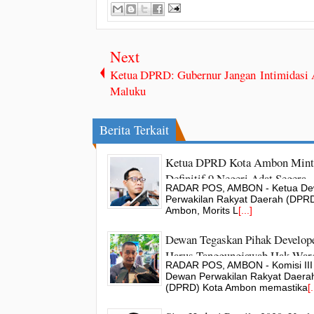
Next
Ketua DPRD: Gubernur Jangan Intimidasi
Maluku
Berita Terkait
Ketua DPRD Kota Ambon Mint
Definitif 9 Negeri Adat Segera
RADAR POS, AMBON - Ketua D
Ditetapkan
Perwakilan Rakyat Daerah (DPRD
Ambon, Morits L
[...]
Dewan Tegaskan Pihak Develop
Harus Tanggungjawab Hak War
RADAR POS, AMBON - Komisi III
Perumahan BHU
Dewan Perwakilan Rakyat Daera
(DPRD) Kota Ambon memastika
[.