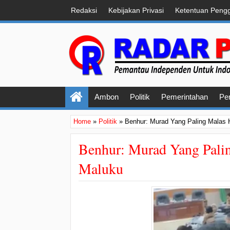
Redaksi
Kebijakan Privasi
Ketentuan Peng
Ambon
Politik
Pemerintahan
Pe
Home
»
Politik
»
Benhur: Murad Yang Paling Malas 
Benhur: Murad Yang Pali
Maluku