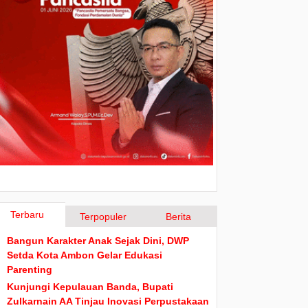
Terbaru
Terpopuler
Berita
Bangun Karakter Anak Sejak Dini, DWP
Setda Kota Ambon Gelar Edukasi
Parenting
Kunjungi Kepulauan Banda, Bupati
Zulkarnain AA Tinjau Inovasi Perpustakaan