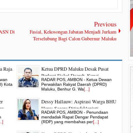
Previous
 ASN Di
Fasial, Kekosongan Jabatan Menjadi Jurkam
Terselubung Bagi Calon Gubernur Maluku
a Raja
Ketua DPRD Maluku Desak Pusat
Perkuat Fiskal Daerah, Kunci
ewan
RADAR POS, AMBON - Ketua Dewan
Pertumbuhan Ekonomi
) Kota
Perwakilan Rakyat Daerah (DPRD)
Maluku, Benhur G. Wa
[...]
er
Dessy Hallauw: Aspirasi Warga BHU
ga
Harus Segera Ditindaklanjuti
RADAR POS, AMBON - Penundaan
h
mendadak Rapat Dengar Pendapat
..]
(RDP) yang membahas per
[...]