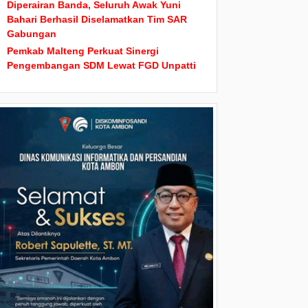
Diperairan Banda, Seluruh Awak Yuni
Bahari Berhasil Diselamatkan Tim SAR
Gabungan
Pemkab Malteng Perkuat Sinergi
Pengembangan SDM Lewat FGD Unpatti