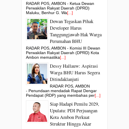
RADAR POS, AMBON - Ketua Dewan
Perwakilan Rakyat Daerah (DPRD)
Maluku, Benhur G. Wa
[...]
Dewan Tegaskan Pihak
Developer Harus
Tanggungjawab Hak Warga
Perumahan BHU
RADAR POS, AMBON - Komisi III Dewan
Perwakilan Rakyat Daerah (DPRD) Kota
Ambon memastika
[...]
Dessy Hallauw: Aspirasi
Warga BHU Harus Segera
Ditindaklanjuti
RADAR POS, AMBON
- Penundaan mendadak Rapat Dengar
Pendapat (RDP) yang membahas per
[...]
Siap Hadapi Pemilu 2029,
Upulatu: PDI Perjuangan
Kota Ambon Perkuat
Struktur Hingga Akar