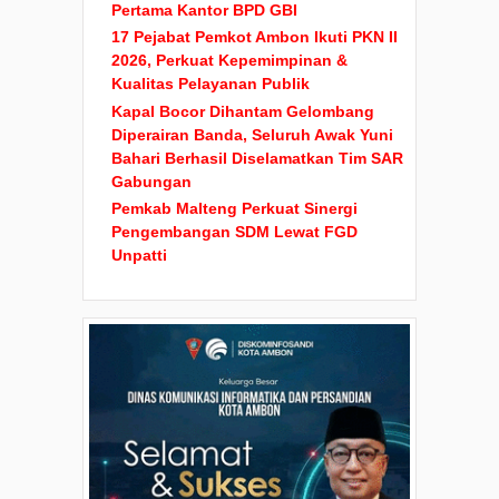
Pertama Kantor BPD GBI
17 Pejabat Pemkot Ambon Ikuti PKN II
2026, Perkuat Kepemimpinan &
Kualitas Pelayanan Publik
Kapal Bocor Dihantam Gelombang
Diperairan Banda, Seluruh Awak Yuni
Bahari Berhasil Diselamatkan Tim SAR
Gabungan
Pemkab Malteng Perkuat Sinergi
Pengembangan SDM Lewat FGD
Unpatti