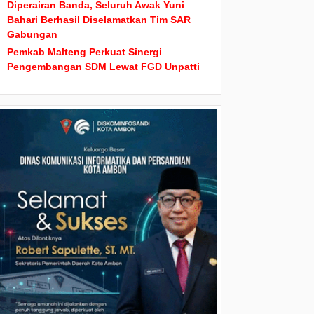
Diperairan Banda, Seluruh Awak Yuni
Bahari Berhasil Diselamatkan Tim SAR
Gabungan
Pemkab Malteng Perkuat Sinergi
Pengembangan SDM Lewat FGD Unpatti