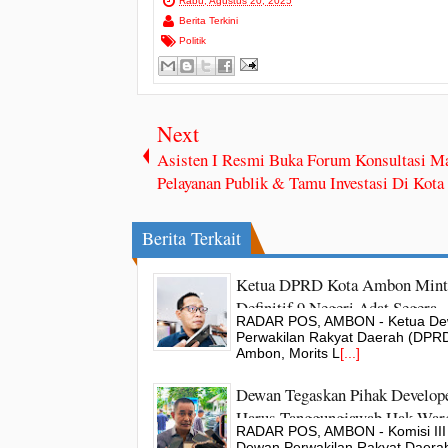
Rabu, Agustus 20, 2025
Berita Terkini
Politik
Next
Asisten I Resmi Buka Forum Konsultasi Ma
Pelayanan Publik & Tamu Investasi Di Kot
Berita Terkait
Ketua DPRD Kota Ambon Mint
Definitif 9 Negeri Adat Segera
RADAR POS, AMBON - Ketua D
Ditetapkan
Perwakilan Rakyat Daerah (DPRD
Ambon, Morits L
[...]
Dewan Tegaskan Pihak Develop
Harus Tanggungjawab Hak War
RADAR POS, AMBON - Komisi III
Perumahan BHU
Dewan Perwakilan Rakyat Daera