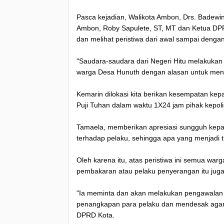
Pasca kejadian, Walikota Ambon, Drs. Badewin
Ambon, Roby Sapulete, ST, MT dan Ketua DPR
dan melihat peristiwa dari awal sampai dengan 
"Saudara-saudara dari Negeri Hitu melakukan
warga Desa Hunuth dengan alasan untuk menc
Kemarin dilokasi kita berikan kesempatan kep
Puji Tuhan dalam waktu 1X24 jam pihak kepo
Tamaela, memberikan apresiasi sungguh kep
terhadap pelaku, sehingga apa yang menjadi tu
Oleh karena itu, atas peristiwa ini semua wa
pembakaran atau pelaku penyerangan itu juga
"Ia meminta dan akan melakukan pengawalan 
penangkapan para pelaku dan mendesak agar d
DPRD Kota.