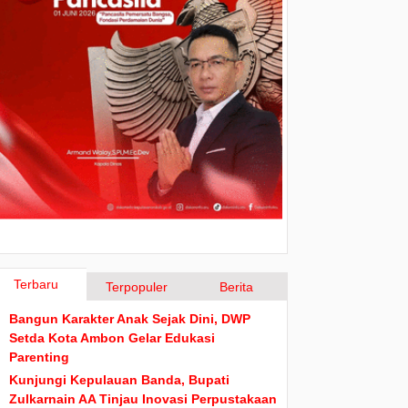
Terbaru
Terpopuler
Berita
Bangun Karakter Anak Sejak Dini, DWP
Setda Kota Ambon Gelar Edukasi
Parenting
Kunjungi Kepulauan Banda, Bupati
Zulkarnain AA Tinjau Inovasi Perpustakaan