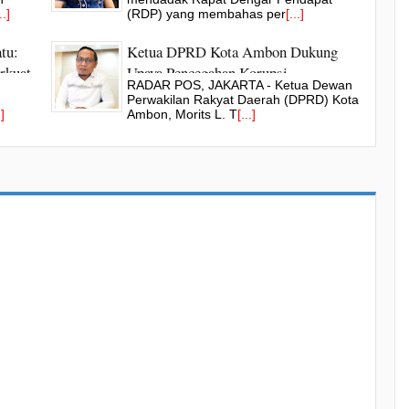
..]
(RDP) yang membahas per
[...]
tu:
Ketua DPRD Kota Ambon Dukung
rkuat
Upaya Pencegahan Korupsi
RADAR POS, JAKARTA - Ketua Dewan
Perwakilan Rakyat Daerah (DPRD) Kota
.]
Ambon, Morits L. T
[...]