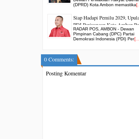
(DPRD) Kota Ambon memastika
[.
Siap Hadapi Pemilu 2029, Upula
PDI Perjuangan Kota Ambon Pe
RADAR POS, AMBON - Dewan
Struktur Hingga Akar Rumput
Pimpinan Cabang (DPC) Partai
Demokrasi Indonesia (PDI) Per
[..
0 Comments:
Posting Komentar