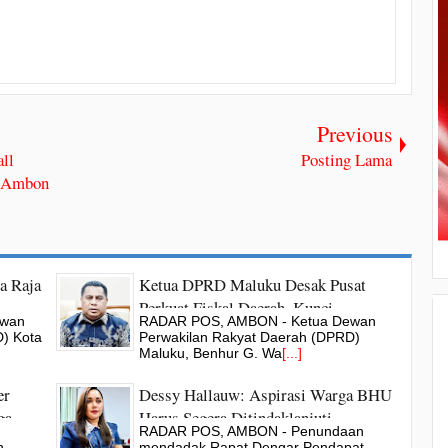
Previous
ll
Posting Lama
a Ambon
a Raja
Ketua DPRD Maluku Desak Pusat
Perkuat Fiskal Daerah, Kunci
ewan
RADAR POS, AMBON - Ketua Dewan
Pertumbuhan Ekonomi
) Kota
Perwakilan Rakyat Daerah (DPRD)
Maluku, Benhur G. Wa
[...]
er
Dessy Hallauw: Aspirasi Warga BHU
ga
Harus Segera Ditindaklanjuti
RADAR POS, AMBON - Penundaan
h
mendadak Rapat Dengar Pendapat