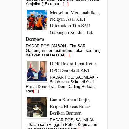
Atajalim (15) tahun,
[...]
Menyelam Memanah Ikan,
Nelayan Asal KKT
Ditemukan Tim SAR
Gabungan Kondisi Tak
Bernyawa
RADAR POS, AMBON - Tim SAR
Gabungan berhasil menemukan seorang
nelayan asal Desa Al
[...]
DDR Resmi Jabat Ketua
DPC Demokrat KKT
RADAR POS, SAUMLAKI -
Salah satu Srikandi Asal
Partai Demokrat, Deni Darling Refualu
Res
[...]
Bantu Korban Banjir,
Bripka Eliseus Eduas
Berikan Bantuan
RADAR POS, SAUMLAKI
- Salah satu Anggota Polres Kepulauan
Tanimbar Memberikan Bantu
[...]