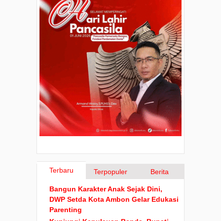
Terbaru
Terpopuler
Berita
Bangun Karakter Anak Sejak Dini,
DWP Setda Kota Ambon Gelar Edukasi
Parenting