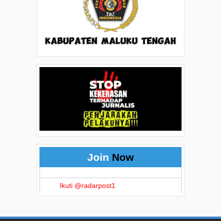
Join
Now
Ikuti @radarpost1