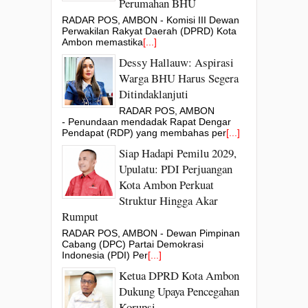
Perumahan BHU
RADAR POS, AMBON - Komisi III Dewan
Perwakilan Rakyat Daerah (DPRD) Kota
Ambon memastika
[...]
Dessy Hallauw: Aspirasi
Warga BHU Harus Segera
Ditindaklanjuti
RADAR POS, AMBON
- Penundaan mendadak Rapat Dengar
Pendapat (RDP) yang membahas per
[...]
Siap Hadapi Pemilu 2029,
Upulatu: PDI Perjuangan
Kota Ambon Perkuat
Struktur Hingga Akar
Rumput
RADAR POS, AMBON - Dewan Pimpinan
Cabang (DPC) Partai Demokrasi
Indonesia (PDI) Per
[...]
Ketua DPRD Kota Ambon
Dukung Upaya Pencegahan
Korupsi