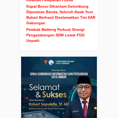
Kapal Bocor Dihantam Gelombang
Diperairan Banda, Seluruh Awak Yuni
Bahari Berhasil Diselamatkan Tim SAR
Gabungan
Pemkab Malteng Perkuat Sinergi
Pengembangan SDM Lewat FGD
Unpatti