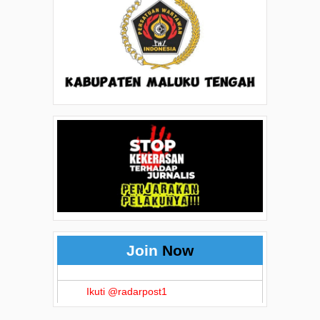
Join
Now
Ikuti @radarpost1