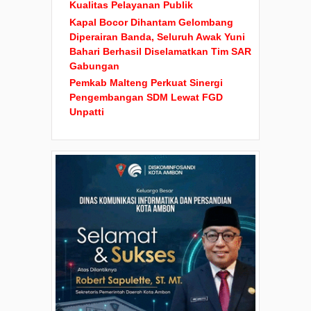
Kualitas Pelayanan Publik
Kapal Bocor Dihantam Gelombang
Diperairan Banda, Seluruh Awak Yuni
Bahari Berhasil Diselamatkan Tim SAR
Gabungan
Pemkab Malteng Perkuat Sinergi
Pengembangan SDM Lewat FGD
Unpatti