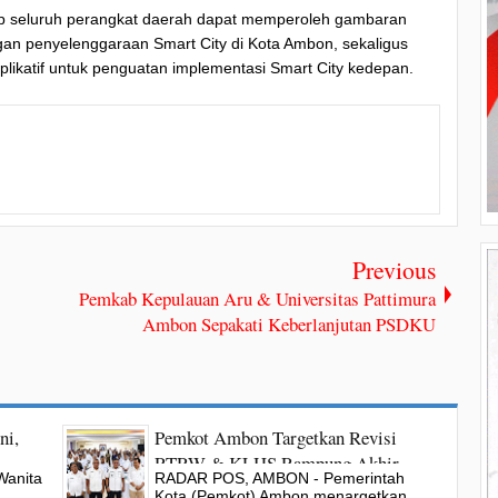
arap seluruh perangkat daerah dapat memperoleh gambaran
gan penyelenggaraan Smart City di Kota Ambon, sekaligus
ikatif untuk penguatan implementasi Smart City kedepan.
Previous
Pemkab Kepulauan Aru & Universitas Pattimura
Ambon Sepakati Keberlanjutan PSDKU
ni,
Pemkot Ambon Targetkan Revisi
RTRW & KLHS Rampung Akhir
anita
RADAR POS, AMBON - Pemerintah
Agustus, Siapkan Arah Pembangunan
Kota (Pemkot) Ambon menargetkan