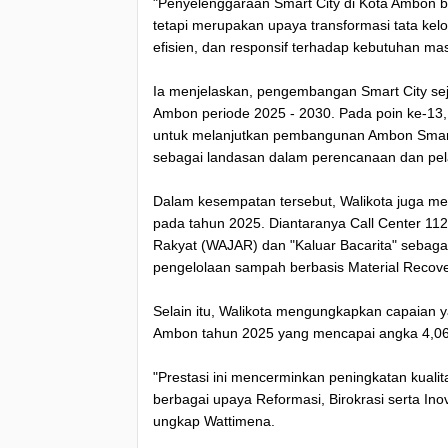
"Penyelenggaraan Smart City di Kota Ambon b
tetapi merupakan upaya transformasi tata kelo
efisien, dan responsif terhadap kebutuhan ma
Ia menjelaskan, pengembangan Smart City seja
Ambon periode 2025 - 2030. Pada poin ke-1
untuk melanjutkan pembangunan Ambon Smart Ci
sebagai landasan dalam perencanaan dan p
Dalam kesempatan tersebut, Walikota juga me
pada tahun 2025. Diantaranya Call Center 11
Rakyat (WAJAR) dan "Kaluar Bacarita" sebaga
pengelolaan sampah berbasis Material Recove
Selain itu, Walikota mengungkapkan capaian ya
Ambon tahun 2025 yang mencapai angka 4,06 d
"Prestasi ini mencerminkan peningkatan kuali
berbagai upaya Reformasi, Birokrasi serta Inov
ungkap Wattimena.