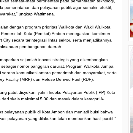
ukan semata-mata berorientasi pada pemanfaatan teknologi,
la pemerintahan dan pelayanan publik agar semakin efektif,
syarakat," ungkap Wattimena.
lan dengan program prioritas Walikota dan Wakil Walikota
3, Pemerintah Kota (Pemkot) Ambon menegaskan komitmen
ty secara terintegrasi lintas sektor, serta menjadikannya
elaksanaan pembangunan daerah.
maparkan sejumlah inovasi strategis yang dikembangkan
2 sebagai nomor panggilan darurat, Program Walikota Jumpa
i sarana komunikasi antara pemerintah dan masyarakat, serta
ry Facility (MRF) dan Refuse Derived Fuel (RDF).
ng patut disyukuri, yakni Indeks Pelayanan Publik (IPP) Kota
ari skala maksimal 5,00 dan masuk dalam kategori A-.
tas pelayanan publik di Kota Ambon dan menjadi bukti bahwa
asi pelayanan yang dilakukan telah memberikan hasil positif,"