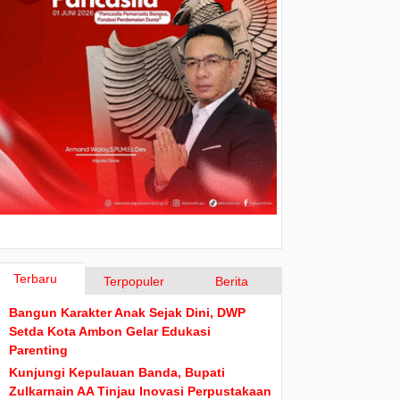
Terbaru
Terpopuler
Berita
Bangun Karakter Anak Sejak Dini, DWP
Setda Kota Ambon Gelar Edukasi
Parenting
Kunjungi Kepulauan Banda, Bupati
Zulkarnain AA Tinjau Inovasi Perpustakaan