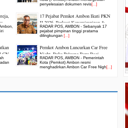
Kota Modern
penyelesaian dokumen revis
[...]
reja,
17 Pejabat Pemkot Ambon Ikuti PKN
tu
II 2026, Perkuat Kepemimpinan &
Ambon,
RADAR POS, AMBON - Sebanyak 17
Kualitas Pelayanan Publik
ri
pejabat pimpinan tinggi pratama
dilingkungan
[...]
tkan
Pemkot Ambon Luncurkan Car Free
 SLCN
Night, Buka Peluang Baru Bagi
ah
RADAR POS, AMBON - Pemerintah
UMKM
Badan
Kota (Pemkot) Ambon resmi
menghadirkan Ambon Car Free Nigh
[...]