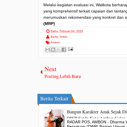
Melalui kegiatan evaluasi ini, Walikota berh
yang komprehensif terkait capaian dan tantan
merumuskan rekomendasi yang konkret dan apl
(MRP)
Rabu, Februari 04, 2026
Berita Terkini
Ambon
Next
Posting Lebih Baru
Berita Terkait
Bangun Karakter Anak Sejak Di
DWP Setda Kota Ambon Gelar
RADAR POS, AMBON - Dharma W
Edukasi Parenting
Persatuan (DWP) Bagian Umum