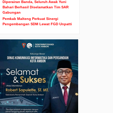
Diperairan Banda, Seluruh Awak Yuni
Bahari Berhasil Diselamatkan Tim SAR
Gabungan
Pemkab Malteng Perkuat Sinergi
Pengembangan SDM Lewat FGD Unpatti