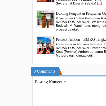
Sekretariat Daerah (Setda)
[...]
Dukung Penguatan Pelayanan Ge
Wattimena Hadiri Peletakan Ba
RADAR POS, AMBON - Walikota 
Pertama Kantor BPD GBI
Bodewin M. Wattimena, menghadi
prosesi peletak
[...]
Pemkot Ambon - BMKG Tingka
Keselamatan Nelayan Melalui
RADAR POS, AMBON - Pemerint
Kota (Pemkot) Ambon bersama 
Meteorologi, Klimatologi
[...]
0 Comments:
Posting Komentar