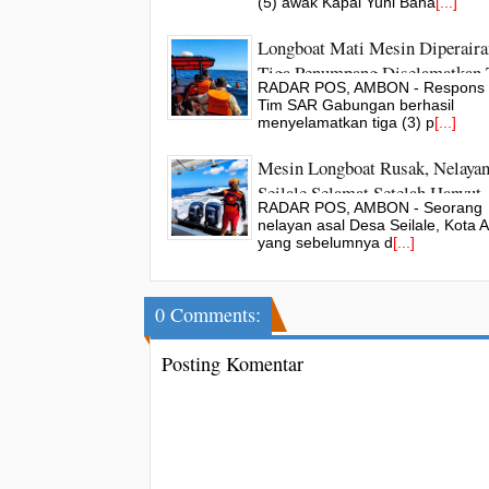
SAR Gabungan
(5) awak Kapal Yuni Baha
[...]
Longboat Mati Mesin Diperaira
Tiga Penumpang Diselamatkan
RADAR POS, AMBON - Respons 
SAR
Tim SAR Gabungan berhasil
menyelamatkan tiga (3) p
[...]
Mesin Longboat Rusak, Nelaya
Seilale Selamat Setelah Hanyut
RADAR POS, AMBON - Seorang
Semalaman
nelayan asal Desa Seilale, Kota
yang sebelumnya d
[...]
0 Comments:
Posting Komentar