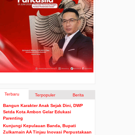
Terbaru
Terpopuler
Berita
Bangun Karakter Anak Sejak Dini, DWP
Setda Kota Ambon Gelar Edukasi
Parenting
Kunjungi Kepulauan Banda, Bupati
Zulkarnain AA Tinjau Inovasi Perpustakaan