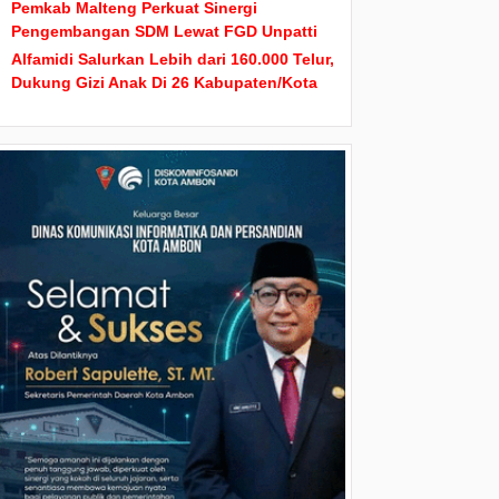
Pemkab Malteng Perkuat Sinergi
Pengembangan SDM Lewat FGD Unpatti
Alfamidi Salurkan Lebih dari 160.000 Telur,
Dukung Gizi Anak Di 26 Kabupaten/Kota