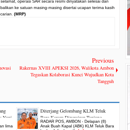
elamat, operasi SAR secara resmi dinyatakan selesai dan
mbalikan ke satuan masing-masing disertai ucapan terima kasih
ncarian.
(MRP)
Previous
novasi
Rakernas XVIII APEKSI 2026, Walikota Ambon
Tegaskan Kolaborasi Kunci Wujudkan Kota
Tangguh
ang
Diterjang Gelombang KLM Teluk
k Yuni
Bara Karam Diperairan Tanjung
RADAR POS, AMBON - Delapan (8)
Tim
Alang, 8 ABK Dievakuasi Tim SAR &
an lima
Anak Buah Kapal (ABK) KLM Teluk Bara