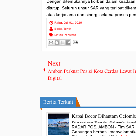
Dengan ditemukannya korban dalam keadaan s
ditutup. Seluruh unsur SAR yang terlibat dike
atas kerjasama dan sinergi selama proses pe
Rabu, Juli 01, 2026
Berita Terkini
Lintas Peristiwa
Next
Ambon Perkuat Posisi Kota Cerdas Lewat I
Digital
Berita Terkait
Kapal Bocor Dihantam Gelomb
Diperairan Banda, Seluruh Awa
RADAR POS, AMBON - Tim SAR
Bahari Berhasil Diselamatkan 
Gabungan berhasil menyelamatk