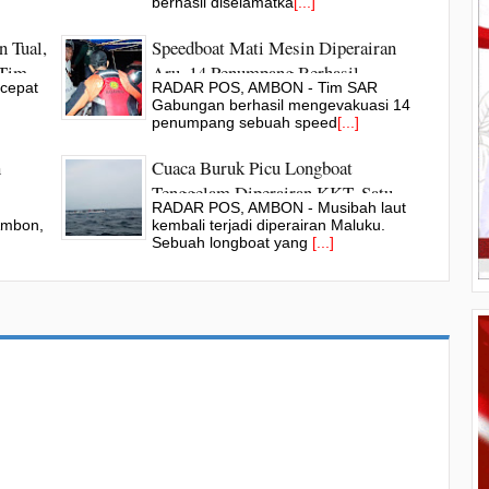
Yacht Asing
berhasil diselamatka
[...]
n Tual,
Speedboat Mati Mesin Diperairan
 Tim
Aru, 14 Penumpang Berhasil
cepat
RADAR POS, AMBON - Tim SAR
Diselamatkan Tim SAR
Gabungan berhasil mengevakuasi 14
penumpang sebuah speed
[...]
n
Cuaca Buruk Picu Longboat
Tenggelam Diperairan KKT, Satu
RADAR POS, AMBON - Musibah laut
Korban Ditemukan Meninggal
 Ambon,
kembali terjadi diperairan Maluku.
Sebuah longboat yang
[...]