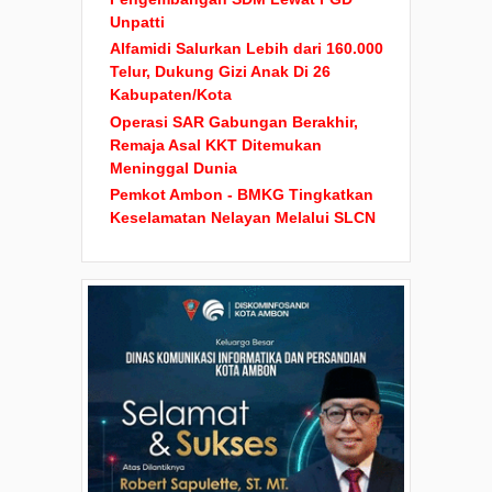
Unpatti
Alfamidi Salurkan Lebih dari 160.000
Telur, Dukung Gizi Anak Di 26
Kabupaten/Kota
Operasi SAR Gabungan Berakhir,
Remaja Asal KKT Ditemukan
Meninggal Dunia
Pemkot Ambon - BMKG Tingkatkan
Keselamatan Nelayan Melalui SLCN