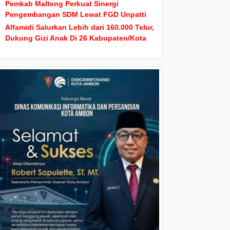
Pemkab Malteng Perkuat Sinergi
Pengembangan SDM Lewat FGD Unpatti
Alfamidi Salurkan Lebih dari 160.000 Telur,
Dukung Gizi Anak Di 26 Kabupaten/Kota