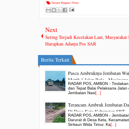
Seram Bagian Timur
Next
Sering Terjadi Kecelakan Laut, Masyarakat
Harapkan Adanya Pos SAR
Berita Terkait
Pasca Ambruknya Jembatan Wa
Merth 1 Jalan Bula - Masiwang
RADAR POS, AMBON - Tindakan
Maluku Gerak Cepat Kini Berfu
dan Tepat Balai Pelaksana Jalan
Kembali
Jembatan Nasi
[...]
Terancam Ambruk Jembatan Da
Di Desa Keta Kabupaten SBT
RADAR POS, AMBON - Jembata
Darurat di Desa Keta, Kecamata
Siritaun Wida Timur, Ka
[...]