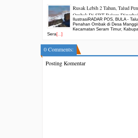
Rusak Lebih 2 Tahun, Talud Pe
Ombak Di SBT Belum Diperbai
IlustrasiRADAR POS, BULA - Tal
Penahan Ombak di Desa Manggi
Kecamatan Seram Timur, Kabup
Sera
[...]
0 Comments:
Posting Komentar