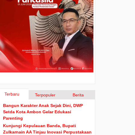
Terbaru
Terpopuler
Berita
Bangun Karakter Anak Sejak Dini, DWP
Setda Kota Ambon Gelar Edukasi
Parenting
Kunjungi Kepulauan Banda, Bupati
Zulkarnain AA Tinjau Inovasi Perpustakaan