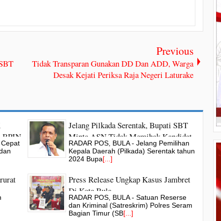
Previous
 SBT
Tidak Transparan Gunakan DD Dan ADD, Warga
Desak Kejati Periksa Raja Negeri Laturake
i
Jelang Pilkada Serentak, Bupati SBT
, BPJN
Minta ASN Tidak Memihak Kandidat
 Cepat
RADAR POS, BULA - Jelang Pemilihan
ngsi
Tertentu
 dan
Kepala Daerah (Pilkada) Serentak tahun
2024 Bupa
[...]
rurat
Press Release Ungkap Kasus Jambret
Di Kota Bula
n
RADAR POS, BULA - Satuan Reserse
n
dan Kriminal (Satreskrim) Polres Seram
Bagian Timur (SB
[...]