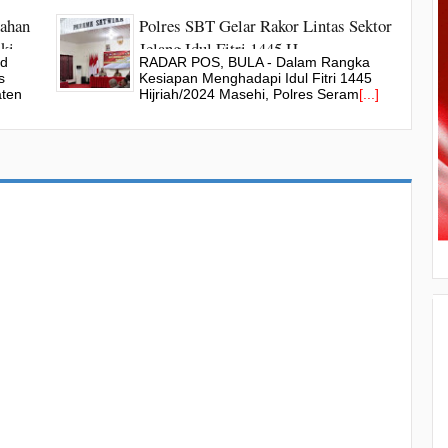
nahan
Polres SBT Gelar Rakor Lintas Sektor
ki
Jelang Idul Fitri 1445 H
ud
RADAR POS, BULA - Dalam Rangka
s
Kesiapan Menghadapi Idul Fitri 1445
aten
Hijriah/2024 Masehi, Polres Seram
[...]