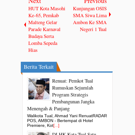
Next
Previous
HUT Kota Masohi
Kunjungan OSIS
Ke-65, Pemkab
SMA Siwa Lima
Malteng Gelar
Ambon Ke SMA
Parade Karnaval
Negeri 1 Tual
Budaya Serta
Lomba Sepeda
Hias
Berita Terkait
Renuat: Pemkot Tual
Rumuskan Sejumlah
Program Strategis
Pembangunan Jangka
Menengah & Panjang
Walikota Tual, Ahmad Yani RenuatRADAR
POS, AMBON - Bertempat di Hotel
Premiere, Kot
[...]
DLHK Kota Tual Satu