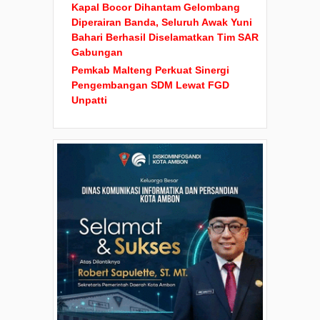
Kapal Bocor Dihantam Gelombang
Diperairan Banda, Seluruh Awak Yuni
Bahari Berhasil Diselamatkan Tim SAR
Gabungan
Pemkab Malteng Perkuat Sinergi
Pengembangan SDM Lewat FGD
Unpatti