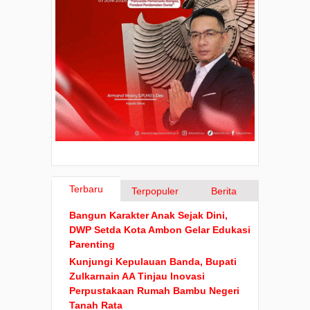
Terbaru
Terpopuler
Berita
Bangun Karakter Anak Sejak Dini,
DWP Setda Kota Ambon Gelar Edukasi
Parenting
Kunjungi Kepulauan Banda, Bupati
Zulkarnain AA Tinjau Inovasi
Perpustakaan Rumah Bambu Negeri
Tanah Rata