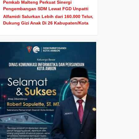
Pemkab Malteng Perkuat Sinergi
Pengembangan SDM Lewat FGD Unpatti
Alfamidi Salurkan Lebih dari 160.000 Telur,
Dukung Gizi Anak Di 26 Kabupaten/Kota