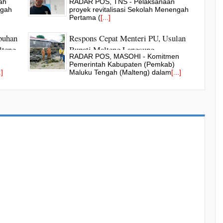
ah
RADAR POS, TNS - Pelaksanaan
Pekerjaan Sesuai Kontrak
ngah
proyek revitalisasi Sekolah Menengah
Pertama (
[...]
buhan
Respons Cepat Menteri PU, Usulan
lteng
Bupati Malteng Langsung
RADAR POS, MASOHI - Komitmen
Ditindaklanjuti BWS Maluku
Pemerintah Kabupaten (Pemkab)
.]
Maluku Tengah (Malteng) dalam
[...]