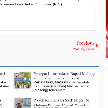
rta semua Pihak Terkait," tutupnya.
(RPF)
Previous
Posting Lama
ati
Percepat Infrastruktur, Bupati Malteng
Tinjau Lokasi Strategis Di Kepulauan
aluku
RADAR POS, MASOHI - Pemerintah
geri
Banda
t Amir,
Kabupaten (Pemkab) Maluku Tengah
(Malteng) terus mem
[...]
i
Proyek Revitalisasi SMP Negeri 61
D
Malteng Disorot, Kepsek Tegaskan