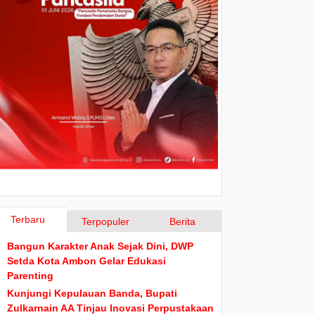
Terbaru
Terpopuler
Berita
Bangun Karakter Anak Sejak Dini, DWP
Setda Kota Ambon Gelar Edukasi
Parenting
Kunjungi Kepulauan Banda, Bupati
Zulkarnain AA Tinjau Inovasi Perpustakaan