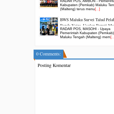
RADAR POS, AMBON - Pemerint
Unpatti
Kabupaten (Pemkab) Maluku Te
(Malteng) terus menu
[...]
BWS Maluku Survei Talud Pela
Banda Neira, Usulan Bupati Ma
RADAR POS, MASOHI - Upaya
Ditindaklanjuti
Pemerintah Kabupaten (Pemkab)
Maluku Tengah (Malteng) mem
[..
0 Comments:
Posting Komentar