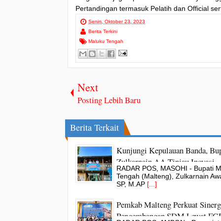
Pertandingan termasuk Pelatih dan Official se
Senin, Oktober 23, 2023
Berita Terkini
Maluku Tengah
Next
Posting Lebih Baru
Berita Terkait
Kunjungi Kepulauan Banda, Bup
Zulkarnain AA Tinjau Inovasi
RADAR POS, MASOHI - Bupati M
Perpustakaan Rumah Bambu Ne
Tengah (Malteng), Zulkarnain Awa
Tanah Rata
SP, M.AP
[...]
Pemkab Malteng Perkuat Sinerg
Pengembangan SDM Lewat FG