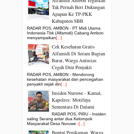
Alfamidi Ambon Tegaskan
Tak Pernah Beri Dukungan
Apapun Ke TP-PKK
Kabupaten SBB
RADAR POS, AMBON - PT Midi Utama
Indonesia Tbk (Alfamidi) Cabang Ambon
menyampaikan
[...]
Cek Kesehatan Gratis
Alfamidi Di Seram Bagian
Barat, Warga Antusias
Cegah Dini Penyakit
RADAR POS, AMBON - Mendorong
kesehatan masyarakat dan pencegahan
penyakit sejak din
[...]
Insiden Nuruwe - Kamal,
Kapolres: Motifnya
Sementara Di Dalami
RADAR POS, PIRU - Insiden
saling Serang antar dua Kelompok
Masyarakat Desa Nuruwe -
[...]
Buntut Penikaman, Warga