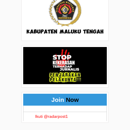
Join
Now
Ikuti @radarpost1