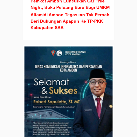
Pemkot Ambon Luncurkan Car Free
Night, Buka Peluang Baru Bagi UMKM
Alfamidi Ambon Tegaskan Tak Pernah
Beri Dukungan Apapun Ke TP-PKK
Kabupaten SBB