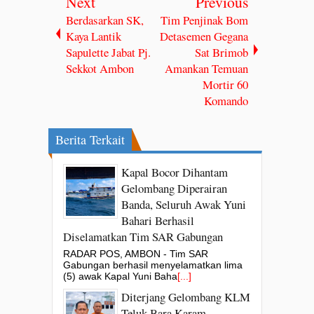
Next
Previous
Berdasarkan SK,
Tim Penjinak Bom
Kaya Lantik
Detasemen Gegana
Sapulette Jabat Pj.
Sat Brimob
Sekkot Ambon
Amankan Temuan
Mortir 60
Komando
Berita Terkait
Kapal Bocor Dihantam
Gelombang Diperairan
Banda, Seluruh Awak Yuni
Bahari Berhasil
Diselamatkan Tim SAR Gabungan
RADAR POS, AMBON - Tim SAR
Gabungan berhasil menyelamatkan lima
(5) awak Kapal Yuni Baha
[...]
Diterjang Gelombang KLM
Teluk Bara Karam