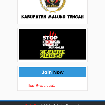
Join
Now
Ikuti @radarpost1