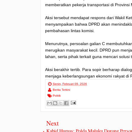
memberatkan pekerja transportasi di Provinsi
Aksi tersebut mendapat respons dari Wakil Ke
menyampaikan bahwa DPRD akan menindaklanju
pembahasan lintas komisi.
Menurutnya, persoalan galian C membutuhkan 
merugikan masyarakat kecil. DPRD pun menjad
lahan, serta pihak terkait guna mencari solusi t
Aksi berakhir tertib. Para sopir berharap dial
menjaga keberlangsungan ekonomi rakyat di P
Senin, Februari 09, 2026
Berita Terkini
Politik
Next
Kabid Humas: Polda Maluku Dorong Person