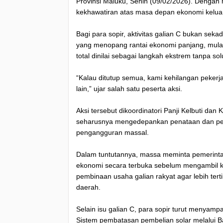
Provinsi Maluku, Senin (09/02/2026). Deng
kekhawatiran atas masa depan ekonomi kelua
Bagi para sopir, aktivitas galian C bukan se
yang menopang rantai ekonomi panjang, mulai 
total dinilai sebagai langkah ekstrem tanpa solu
“Kalau ditutup semua, kami kehilangan pekerj
lain,” ujar salah satu peserta aksi.
Aksi tersebut dikoordinatori Panji Kelbuti d
seharusnya mengedepankan penataan dan pen
pengangguran massal.
Dalam tuntutannya, massa meminta pemerinta
ekonomi secara terbuka sebelum mengambil ke
pembinaan usaha galian rakyat agar lebih ter
daerah.
Selain isu galian C, para sopir turut menyamp
Sistem pembatasan pembelian solar melalui Ba