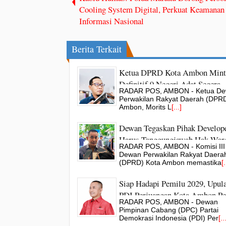
Cooling System Digital, Perkuat Keamanan
Informasi Nasional
Berita Terkait
Ketua DPRD Kota Ambon Mint
Definitif 9 Negeri Adat Segera
RADAR POS, AMBON - Ketua D
Ditetapkan
Perwakilan Rakyat Daerah (DPRD
Ambon, Morits L
[...]
Dewan Tegaskan Pihak Develop
Harus Tanggungjawab Hak War
RADAR POS, AMBON - Komisi III
Perumahan BHU
Dewan Perwakilan Rakyat Daera
(DPRD) Kota Ambon memastika
[.
Siap Hadapi Pemilu 2029, Upula
PDI Perjuangan Kota Ambon Pe
RADAR POS, AMBON - Dewan
Struktur Hingga Akar Rumput
Pimpinan Cabang (DPC) Partai
Demokrasi Indonesia (PDI) Per
[..