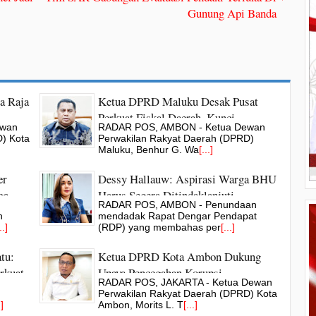
Gunung Api Banda
a Raja
Ketua DPRD Maluku Desak Pusat
Perkuat Fiskal Daerah, Kunci
ewan
RADAR POS, AMBON - Ketua Dewan
Pertumbuhan Ekonomi
) Kota
Perwakilan Rakyat Daerah (DPRD)
Maluku, Benhur G. Wa
[...]
er
Dessy Hallauw: Aspirasi Warga BHU
ga
Harus Segera Ditindaklanjuti
RADAR POS, AMBON - Penundaan
h
mendadak Rapat Dengar Pendapat
..]
(RDP) yang membahas per
[...]
tu:
Ketua DPRD Kota Ambon Dukung
rkuat
Upaya Pencegahan Korupsi
RADAR POS, JAKARTA - Ketua Dewan
Perwakilan Rakyat Daerah (DPRD) Kota
.]
Ambon, Morits L. T
[...]