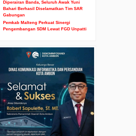
Diperairan Banda, Seluruh Awak Yuni
Bahari Berhasil Diselamatkan Tim SAR
Gabungan
Pemkab Malteng Perkuat Sinergi
Pengembangan SDM Lewat FGD Unpatti