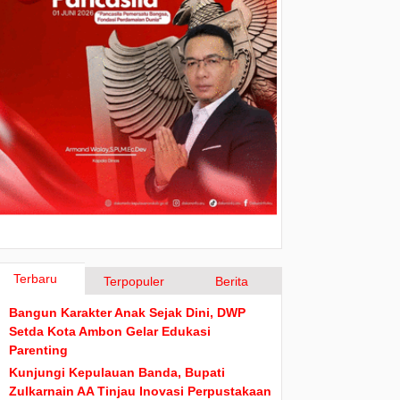
Terbaru
Terpopuler
Berita
Bangun Karakter Anak Sejak Dini, DWP
Setda Kota Ambon Gelar Edukasi
Parenting
Kunjungi Kepulauan Banda, Bupati
Zulkarnain AA Tinjau Inovasi Perpustakaan