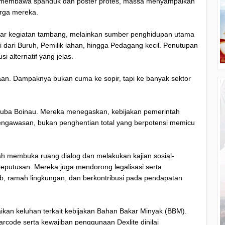
an membawa spanduk dan poster protes, massa menyampaikan
rga mereka.
kadar kegiatan tambang, melainkan sumber penghidupan utama
dari Buruh, Pemilik lahan, hingga Pedagang kecil. Penutupan
si alternatif yang jelas.
aan. Dampaknya bukan cuma ke sopir, tapi ke banyak sektor
an Kuba Boinau. Mereka menegaskan, kebijakan pemerintah
gawasan, bukan penghentian total yang berpotensi memicu
h membuka ruang dialog dan melakukan kajian sosial-
putusan. Mereka juga mendorong legalisasi serta
tib, ramah lingkungan, dan berkontribusi pada pendapatan
aikan keluhan terkait kebijakan Bahan Bakar Minyak (BBM).
rcode serta kewajiban penggunaan Dexlite dinilai