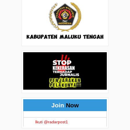
Join
Now
Ikuti @radarpost1