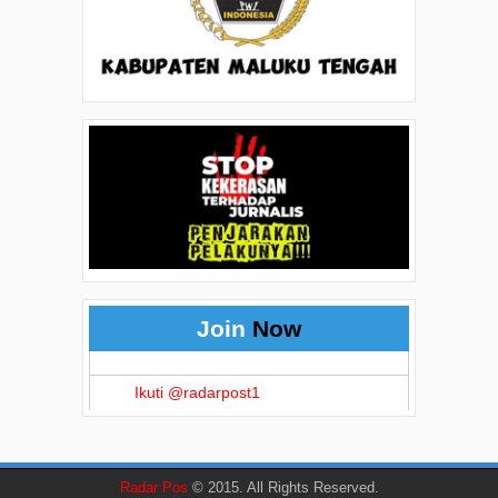
Join
Now
Ikuti @radarpost1
Radar Pos
© 2015. All Rights Reserved.