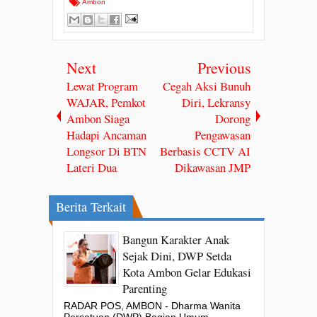
Ambon
Next
Previous
Lewat Program
Cegah Aksi Bunuh
WAJAR, Pemkot
Diri, Lekransy
Ambon Siaga
Dorong
Hadapi Ancaman
Pengawasan
Longsor Di BTN
Berbasis CCTV AI
Lateri Dua
Dikawasan JMP
Berita Terkait
Bangun Karakter Anak
Sejak Dini, DWP Setda
Kota Ambon Gelar Edukasi
Parenting
RADAR POS, AMBON - Dharma Wanita
Persatuan (DWP) Bagian Umum