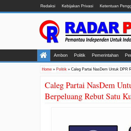
Redaksi
Kebijakan Privasi
Ketentuan Peng
Ambon
Politik
Pemerintahan
Pe
Home
»
Politik
»
Caleg Partai NasDem Untuk DPR RI
Caleg Partai NasDem Unt
Berpeluang Rebut Satu Ku