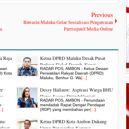
Previous
Bawaslu Maluku Gelar Sosialisasi Pengawasan
a
Partisipatif Media Online
a Raja
Ketua DPRD Maluku Desak Pusat
Perkuat Fiskal Daerah, Kunci
ewan
RADAR POS, AMBON - Ketua Dewan
Pertumbuhan Ekonomi
) Kota
Perwakilan Rakyat Daerah (DPRD)
Maluku, Benhur G. Wa
[...]
er
Dessy Hallauw: Aspirasi Warga BHU
ga
Harus Segera Ditindaklanjuti
RADAR POS, AMBON - Penundaan
h
mendadak Rapat Dengar Pendapat
..]
(RDP) yang membahas per
[...]
tu:
Ketua DPRD Kota Ambon Dukung
rkuat
Upaya Pencegahan Korupsi