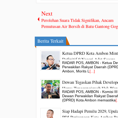
Next
Perolehan Suara Tidak Signifikan, Ancam
Pemutusan Air Bersih di Batu Gantong Gog
Berita Terkait
Ketua DPRD Kota Ambon Mint
Definitif 9 Negeri Adat Segera
RADAR POS, AMBON - Ketua D
Ditetapkan
Perwakilan Rakyat Daerah (DPRD
Ambon, Morits L
[...]
Dewan Tegaskan Pihak Develop
Harus Tanggungjawab Hak War
RADAR POS, AMBON - Komisi III
Perumahan BHU
Dewan Perwakilan Rakyat Daera
(DPRD) Kota Ambon memastika
[.
Siap Hadapi Pemilu 2029, Upula
PDI Perjuangan Kota Ambon Pe