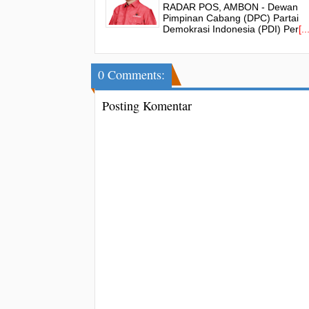
RADAR POS, AMBON - Dewan
Struktur Hingga Akar Rumput
Pimpinan Cabang (DPC) Partai
Demokrasi Indonesia (PDI) Per
[..
0 Comments:
Posting Komentar