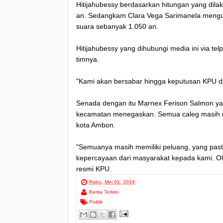
Hitijahubessy berdasarkan hitungan yang dil
an. Sedangkam Clara Vega Sarimanela mengu
suara sebanyak 1.050 an.
Hitijahubessy yang dihubungi media ini via 
timnya.
"Kami akan bersabar hingga keputusan KPU da
Senada dengan itu Marnex Ferison Salmon yang
kecamatan menegaskan. Semua caleg masih m
kota Ambon.
"Semuanya masih memiliki peluang, yang pasti
kepercayaan dari masyarakat kepada kami. Ol
resmi KPU.
Rabu, Mei 01, 2019
Berita Terkini
Politik