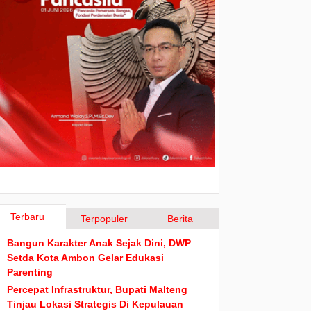
Terbaru
Terpopuler
Berita
Bangun Karakter Anak Sejak Dini, DWP
Setda Kota Ambon Gelar Edukasi
Parenting
Percepat Infrastruktur, Bupati Malteng
Tinjau Lokasi Strategis Di Kepulauan