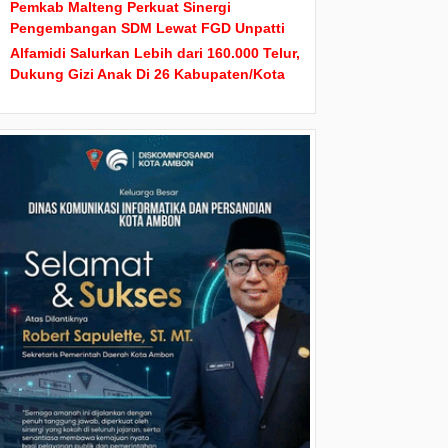
Pemkab Malteng Perkuat Sinergi
Pengembangan SDM Lewat FGD Unpatti
Alfamidi Salurkan Lebih dari 160.000 Telur,
Dukung Gizi Anak Di 26 Kabupaten/Kota