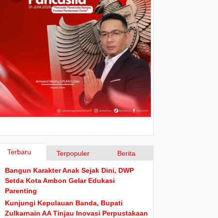
Terbaru
Terpopuler
Berita
Bangun Karakter Anak Sejak Dini, DWP
Setda Kota Ambon Gelar Edukasi
Parenting
Kunjungi Kepulauan Banda, Bupati
Zulkarnain AA Tinjau Inovasi Perpustakaan