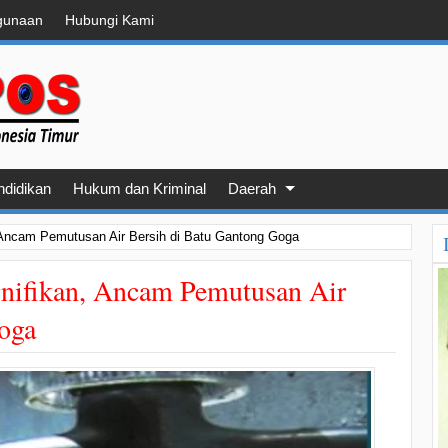
gunaan
Hubungi Kami
ndidikan
Hukum dan Kriminal
Daerah
, Ancam Pemutusan Air Bersih di Batu Gantong Goga
gnifikan, Ancam Pemutusan Air
oga