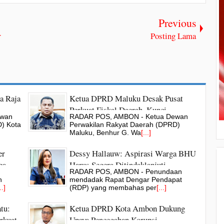
Previous
r
Posting Lama
a Raja
Ketua DPRD Maluku Desak Pusat
Perkuat Fiskal Daerah, Kunci
ewan
RADAR POS, AMBON - Ketua Dewan
Pertumbuhan Ekonomi
) Kota
Perwakilan Rakyat Daerah (DPRD)
Maluku, Benhur G. Wa
[...]
er
Dessy Hallauw: Aspirasi Warga BHU
ga
Harus Segera Ditindaklanjuti
RADAR POS, AMBON - Penundaan
h
mendadak Rapat Dengar Pendapat
..]
(RDP) yang membahas per
[...]
tu:
Ketua DPRD Kota Ambon Dukung
rkuat
Upaya Pencegahan Korupsi