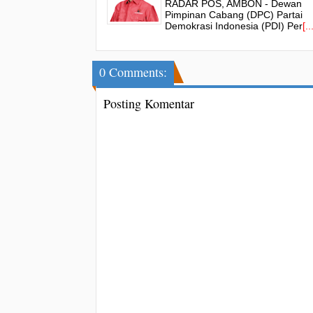
RADAR POS, AMBON - Dewan
Struktur Hingga Akar Rumput
Pimpinan Cabang (DPC) Partai
Demokrasi Indonesia (PDI) Per
[..
0 Comments:
Posting Komentar