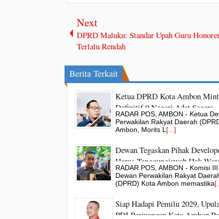
Next
DPRD Maluku: Standar Upah Guru Honore
Terlalu Rendah
Berita Terkait
Ketua DPRD Kota Ambon Mint
Definitif 9 Negeri Adat Segera
RADAR POS, AMBON - Ketua D
Ditetapkan
Perwakilan Rakyat Daerah (DPRD
Ambon, Morits L
[...]
Dewan Tegaskan Pihak Develop
Harus Tanggungjawab Hak War
RADAR POS, AMBON - Komisi III
Perumahan BHU
Dewan Perwakilan Rakyat Daera
(DPRD) Kota Ambon memastika
[.
Siap Hadapi Pemilu 2029, Upula
PDI Perjuangan Kota Ambon Pe