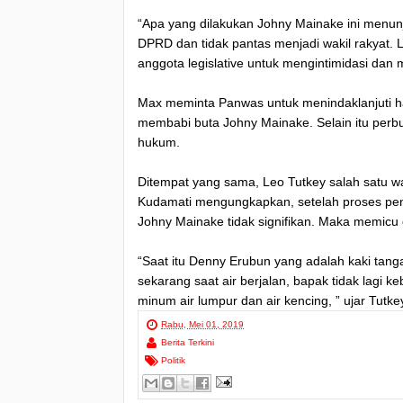
“Apa yang dilakukan Johny Mainake ini menu
DPRD dan tidak pantas menjadi wakil rakyat.
anggota legislative untuk mengintimidasi dan
Max meminta Panwas untuk menindaklanjuti hal
membabi buta Johny Mainake. Selain itu per
hukum.
Ditempat yang sama, Leo Tutkey salah satu w
Kudamati mengungkapkan, setelah proses pen
Johny Mainake tidak signifikan. Maka memicu
“Saat itu Denny Erubun yang adalah kaki ta
sekarang saat air berjalan, bapak tidak lagi k
minum air lumpur dan air kencing, ” ujar Tut
Rabu, Mei 01, 2019
Berita Terkini
Politik