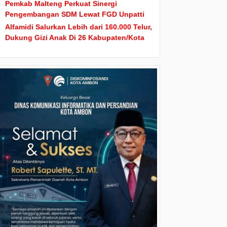
Pemkab Malteng Perkuat Sinergi
Pengembangan SDM Lewat FGD Unpatti
Alfamidi Salurkan Lebih dari 160.000 Telur,
Dukung Gizi Anak Di 26 Kabupaten/Kota