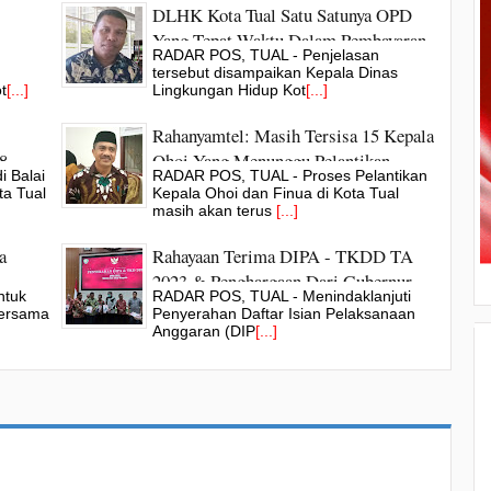
DLHK Kota Tual Satu Satunya OPD
Yang Tepat Waktu Dalam Pembayaran
RADAR POS, TUAL - Penjelasan
h &
Upah Petugas Kebersihan
tersebut disampaikan Kepala Dinas
t
[...]
Lingkungan Hidup Kot
[...]
Rahanyamtel: Masih Tersisa 15 Kepala
8
Ohoi Yang Menunggu Pelantikan
 Balai
RADAR POS, TUAL - Proses Pelantikan
Tahun 2023
ta Tual
Kepala Ohoi dan Finua di Kota Tual
masih akan terus
[...]
a
Rahayaan Terima DIPA - TKDD TA
2023 & Penghargaan Dari Gubernur
ntuk
RADAR POS, TUAL - Menindaklanjuti
Maluku
bersama
Penyerahan Daftar Isian Pelaksanaan
Anggaran (DIP
[...]