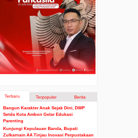
Terbaru
Terpopuler
Berita
Bangun Karakter Anak Sejak Dini, DWP
Setda Kota Ambon Gelar Edukasi
Parenting
Kunjungi Kepulauan Banda, Bupati
Zulkarnain AA Tinjau Inovasi Perpustakaan