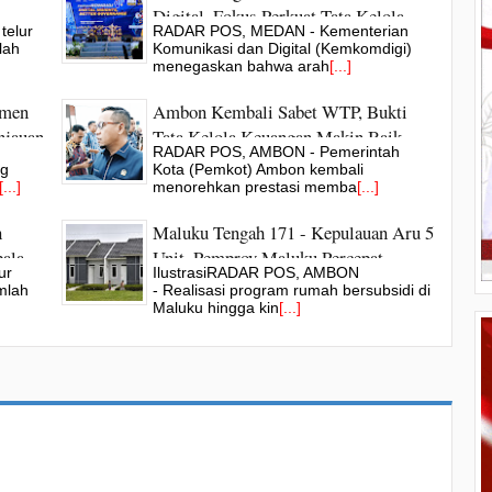
Digital, Fokus Perkuat Tata Kelola
telur
RADAR POS, MEDAN - Kementerian
SPBE
lah
Komunikasi dan Digital (Kemkomdigi)
menegaskan bahwa arah
[...]
tmen
Ambon Kembali Sabet WTP, Bukti
njauan
Tata Kelola Keuangan Makin Baik
RADAR POS, AMBON - Pemerintah
ana
ng
Kota (Pemkot) Ambon kembali
[...]
menorehkan prestasi memba
[...]
n
Maluku Tengah 171 - Kepulauan Aru 5
ala
Unit, Pemprov Maluku Percepat
ur
IlustrasiRADAR POS, AMBON
Program Rumah Subsidi Kejar Target
mlah
- Realisasi program rumah bersubsidi di
Kuota
Maluku hingga kin
[...]