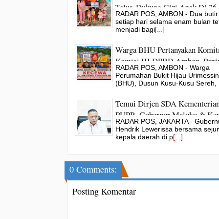
Telur, Dukung Gizi Anak Di 26
RADAR POS, AMBON - Dua butir 
Kabupaten/Kota
setiap hari selama enam bulan te
menjadi bagi
[...]
Warga BHU Pertanyakan Komi
Komisi III DPRD Ambon, Peni
RADAR POS, AMBON - Warga
Lapangan Tak Kunjung Terlaks
Perumahan Bukit Hijau Urimessi
(BHU), Dusun Kusu-Kusu Sereh,
Temui Dirjen SDA Kementeria
PUPR, Gubernur Maluku & Kep
RADAR POS, JAKARTA - Gubern
Daerah Dorong Percepatan
Hendrik Lewerissa bersama seju
Infrastruktur Pesisir
kepala daerah di p
[...]
0 Comments:
Posting Komentar