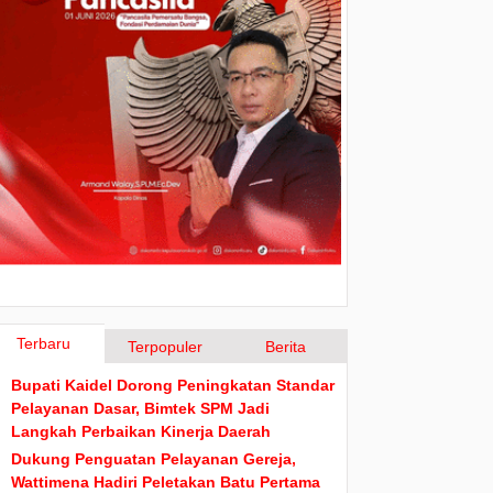
Terbaru
Terpopuler
Berita
Bupati Kaidel Dorong Peningkatan Standar
Pelayanan Dasar, Bimtek SPM Jadi
Langkah Perbaikan Kinerja Daerah
Dukung Penguatan Pelayanan Gereja,
Wattimena Hadiri Peletakan Batu Pertama