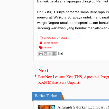
Banyak pelaksana lapangan dilingkup Pemko
Untuk itu, "Dirinya bersama sama Beberapa P
menyurati Walikota Surabaya untuk mengingatk
warga Negara untuk berekspresi dalam bentuk 
seorang wartawan yang hendak menjalankan a
Senin, Juni 07, 2021
Berita Terkini
Aneka
Next
PemNeg Lesluru Kec. TNS, Apresiasi Prog
KKN Mahasiswa Unpatti
Berita Terkait
Alfamidi Salurkan Lebih dari 1