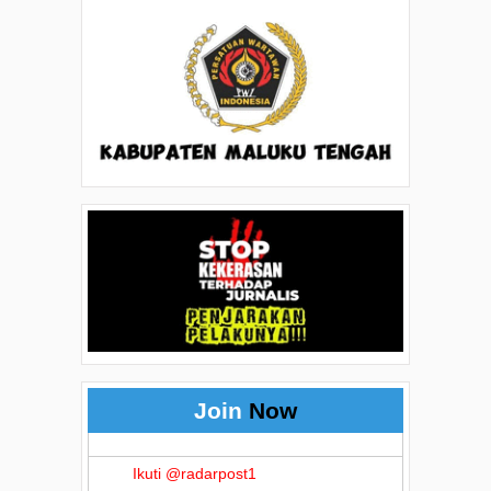
Join
Now
Ikuti @radarpost1