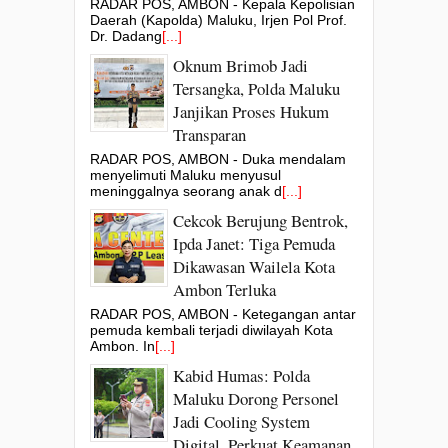
RADAR POS, AMBON - Kepala Kepolisian
Daerah (Kapolda) Maluku, Irjen Pol Prof.
Dr. Dadang
[...]
Oknum Brimob Jadi
Tersangka, Polda Maluku
Janjikan Proses Hukum
Transparan
RADAR POS, AMBON - Duka mendalam
menyelimuti Maluku menyusul
meninggalnya seorang anak d
[...]
Cekcok Berujung Bentrok,
Ipda Janet: Tiga Pemuda
Dikawasan Wailela Kota
Ambon Terluka
RADAR POS, AMBON - Ketegangan antar
pemuda kembali terjadi diwilayah Kota
Ambon. In
[...]
Kabid Humas: Polda
Maluku Dorong Personel
Jadi Cooling System
Digital, Perkuat Keamanan