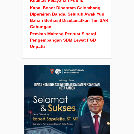
Kualitas Pelayanan Publik
Kapal Bocor Dihantam Gelombang
Diperairan Banda, Seluruh Awak Yuni
Bahari Berhasil Diselamatkan Tim SAR
Gabungan
Pemkab Malteng Perkuat Sinergi
Pengembangan SDM Lewat FGD
Unpatti