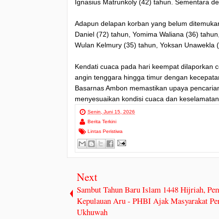
Ignasius Matrunkoly (42) tahun. Sementara d
Adapun delapan korban yang belum ditemuka
Daniel (72) tahun, Yomima Waliana (36) tahun
Wulan Kelmury (35) tahun, Yoksan Unawekla (
Kendati cuaca pada hari keempat dilaporkan 
angin tenggara hingga timur dengan kecepatan
Basarnas Ambon memastikan upaya pencarian 
menyesuaikan kondisi cuaca dan keselamatan s
Senin, Juni 15, 2026
Berita Terkini
Lintas Peristiwa
Next
Sambut Tahun Baru Islam 1448 Hijriah, Pe
Kepulauan Aru - PHBI Ajak Masyarakat Pe
Ukhuwah