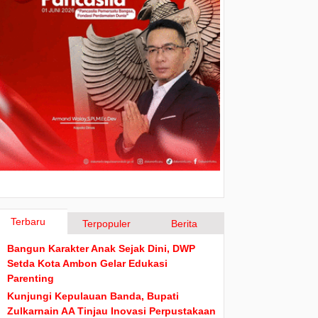
Terbaru
Terpopuler
Berita
Bangun Karakter Anak Sejak Dini, DWP
Setda Kota Ambon Gelar Edukasi
Parenting
Kunjungi Kepulauan Banda, Bupati
Zulkarnain AA Tinjau Inovasi Perpustakaan