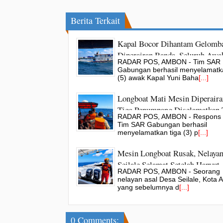
Berita Terkait
Kapal Bocor Dihantam Gelomb
Diperairan Banda, Seluruh Awa
RADAR POS, AMBON - Tim SAR
Bahari Berhasil Diselamatkan 
Gabungan berhasil menyelamatk
SAR Gabungan
(5) awak Kapal Yuni Baha
[...]
Longboat Mati Mesin Diperaira
Tiga Penumpang Diselamatkan
RADAR POS, AMBON - Respons 
SAR
Tim SAR Gabungan berhasil
menyelamatkan tiga (3) p
[...]
Mesin Longboat Rusak, Nelaya
Seilale Selamat Setelah Hanyut
RADAR POS, AMBON - Seorang
Semalaman
nelayan asal Desa Seilale, Kota
yang sebelumnya d
[...]
0 Comments: