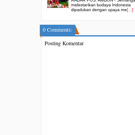
RADAR POS, AMBON - Semanga
melestarikan budaya Indonesia
dipadukan dengan upaya me
[...]
0 Comments:
Posting Komentar