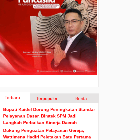
Terbaru
Terpopuler
Berita
Bupati Kaidel Dorong Peningkatan Standar
Pelayanan Dasar, Bimtek SPM Jadi
Langkah Perbaikan Kinerja Daerah
Dukung Penguatan Pelayanan Gereja,
Wattimena Hadiri Peletakan Batu Pertama