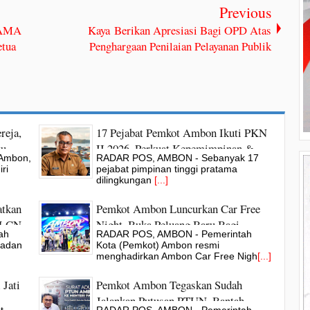
Previous
 PAMA
Kaya Berikan Apresiasi Bagi OPD Atas
etua
Penghargaan Penilaian Pelayanan Publik
reja,
17 Pejabat Pemkot Ambon Ikuti PKN
tu
II 2026, Perkuat Kepemimpinan &
Ambon,
RADAR POS, AMBON - Sebanyak 17
Kualitas Pelayanan Publik
ri
pejabat pimpinan tinggi pratama
dilingkungan
[...]
tkan
Pemkot Ambon Luncurkan Car Free
 SLCN
Night, Buka Peluang Baru Bagi
ah
RADAR POS, AMBON - Pemerintah
UMKM
Badan
Kota (Pemkot) Ambon resmi
menghadirkan Ambon Car Free Nigh
[...]
 Jati
Pemkot Ambon Tegaskan Sudah
Jalankan Putusan PTUN, Bantah