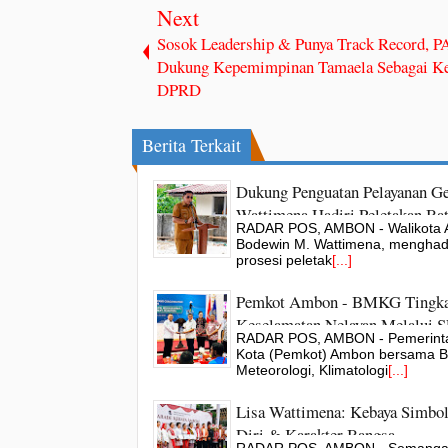
Next
Sosok Leadership & Punya Track Record,
Dukung Kepemimpinan Tamaela Sebagai K
DPRD
Berita Terkait
Dukung Penguatan Pelayanan Ge
Wattimena Hadiri Peletakan Ba
RADAR POS, AMBON - Walikota 
Pertama Kantor BPD GBI
Bodewin M. Wattimena, menghadi
prosesi peletak
[...]
Pemkot Ambon - BMKG Tingka
Keselamatan Nelayan Melalui
RADAR POS, AMBON - Pemerint
Kota (Pemkot) Ambon bersama 
Meteorologi, Klimatologi
[...]
Lisa Wattimena: Kebaya Simbol
Diri & Karakter Bangsa