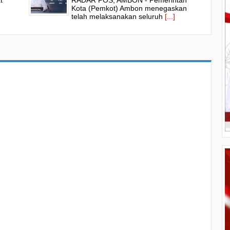
t
RADAR POS, AMBON - Pemerintah
Abaikan Amar Pengadilan
Kota (Pemkot) Ambon menegaskan
telah melaksanakan seluruh
[...]