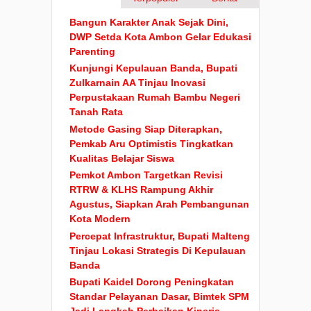
Bangun Karakter Anak Sejak Dini,
DWP Setda Kota Ambon Gelar Edukasi
Parenting
Kunjungi Kepulauan Banda, Bupati
Zulkarnain AA Tinjau Inovasi
Perpustakaan Rumah Bambu Negeri
Tanah Rata
Metode Gasing Siap Diterapkan,
Pemkab Aru Optimistis Tingkatkan
Kualitas Belajar Siswa
Pemkot Ambon Targetkan Revisi
RTRW & KLHS Rampung Akhir
Agustus, Siapkan Arah Pembangunan
Kota Modern
Percepat Infrastruktur, Bupati Malteng
Tinjau Lokasi Strategis Di Kepulauan
Banda
Bupati Kaidel Dorong Peningkatan
Standar Pelayanan Dasar, Bimtek SPM