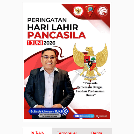
Terbaru
Terpopuler
Berita