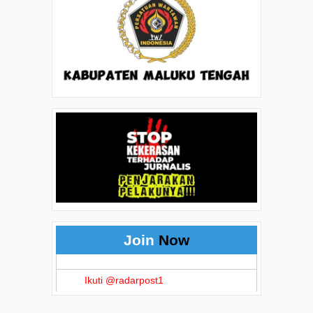
Join
Now
Ikuti @radarpost1