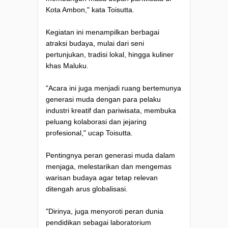
Kota Ambon," kata Toisutta.
Kegiatan ini menampilkan berbagai
atraksi budaya, mulai dari seni
pertunjukan, tradisi lokal, hingga kuliner
khas Maluku.
"Acara ini juga menjadi ruang bertemunya
generasi muda dengan para pelaku
industri kreatif dan pariwisata, membuka
peluang kolaborasi dan jejaring
profesional," ucap Toisutta.
Pentingnya peran generasi muda dalam
menjaga, melestarikan dan mengemas
warisan budaya agar tetap relevan
ditengah arus globalisasi.
"Dirinya, juga menyoroti peran dunia
pendidikan sebagai laboratorium