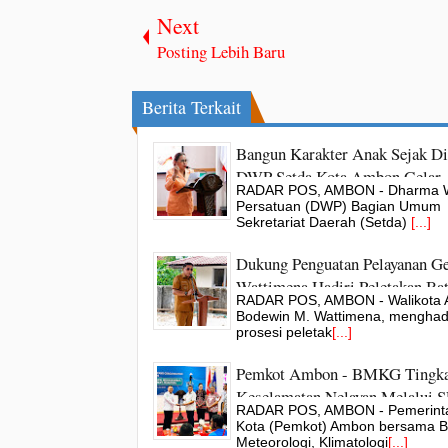
Next
Posting Lebih Baru
Berita Terkait
Bangun Karakter Anak Sejak Di
DWP Setda Kota Ambon Gelar
RADAR POS, AMBON - Dharma W
Edukasi Parenting
Persatuan (DWP) Bagian Umum
Sekretariat Daerah (Setda)
[...]
Dukung Penguatan Pelayanan Ge
Wattimena Hadiri Peletakan Ba
RADAR POS, AMBON - Walikota 
Pertama Kantor BPD GBI
Bodewin M. Wattimena, menghadi
prosesi peletak
[...]
Pemkot Ambon - BMKG Tingka
Keselamatan Nelayan Melalui
RADAR POS, AMBON - Pemerint
Kota (Pemkot) Ambon bersama 
Meteorologi, Klimatologi
[...]