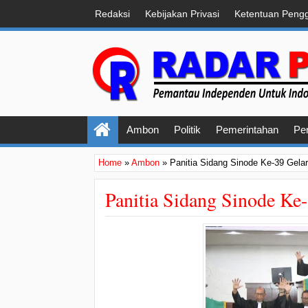
Redaksi
Kebijakan Privasi
Ketentuan Peng
Ambon
Politik
Pemerintahan
Pe
Home
»
Ambon
»
Panitia Sidang Sinode Ke-39 Gela
Panitia Sidang Sinode Ke