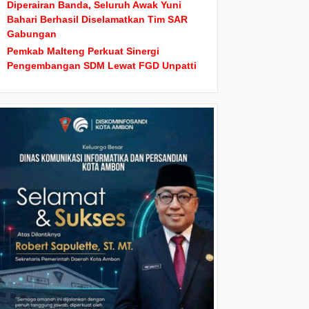
Diperairan Banda, Seluruh Awak Yuni
Bahari Berhasil Diselamatkan Tim SAR
Gabungan
Pemkab Malteng Perkuat Sinergi
Pengembangan SDM Lewat FGD Unpatti