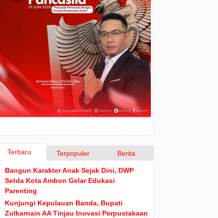
Terbaru
Terpopuler
Berita
Bangun Karakter Anak Sejak Dini, DWP
Setda Kota Ambon Gelar Edukasi
Parenting
Kunjungi Kepulauan Banda, Bupati
Zulkarnain AA Tinjau Inovasi Perpustakaan