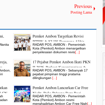
Previous
Posting Lama
ni,
Pemkot Ambon Targetkan Revisi
RTRW & KLHS Rampung Akhir
anita
RADAR POS, AMBON - Pemerintah
Agustus, Siapkan Arah Pembangunan
Kota (Pemkot) Ambon menargetkan
Kota Modern
penyelesaian dokumen revis
[...]
reja,
17 Pejabat Pemkot Ambon Ikuti PKN
tu
II 2026, Perkuat Kepemimpinan &
Ambon,
RADAR POS, AMBON - Sebanyak 17
Kualitas Pelayanan Publik
ri
pejabat pimpinan tinggi pratama
dilingkungan
[...]
tkan
Pemkot Ambon Luncurkan Car Free
 SLCN
Night, Buka Peluang Baru Bagi
ah
RADAR POS, AMBON - Pemerintah
UMKM
Badan
Kota (Pemkot) Ambon resmi
menghadirkan Ambon Car Free Nigh
[...]