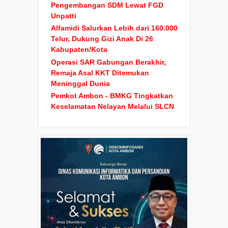
Pengembangan SDM Lewat FGD
Unpatti
Alfamidi Salurkan Lebih dari 160.000
Telur, Dukung Gizi Anak Di 26
Kabupaten/Kota
Operasi SAR Gabungan Berakhir,
Remaja Asal KKT Ditemukan
Meninggal Dunia
Pemkot Ambon - BMKG Tingkatkan
Keselamatan Nelayan Melalui SLCN