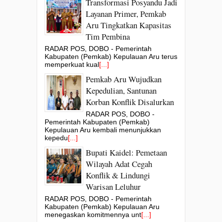
Transformasi Posyandu Jadi
Layanan Primer, Pemkab
Aru Tingkatkan Kapasitas
Tim Pembina
RADAR POS, DOBO - Pemerintah
Kabupaten (Pemkab) Kepulauan Aru terus
memperkuat kual
[...]
Pemkab Aru Wujudkan
Kepedulian, Santunan
Korban Konflik Disalurkan
RADAR POS, DOBO -
Pemerintah Kabupaten (Pemkab)
Kepulauan Aru kembali menunjukkan
kepedu
[...]
Bupati Kaidel: Pemetaan
Wilayah Adat Cegah
Konflik & Lindungi
Warisan Leluhur
RADAR POS, DOBO - Pemerintah
Kabupaten (Pemkab) Kepulauan Aru
menegaskan komitmennya unt
[...]