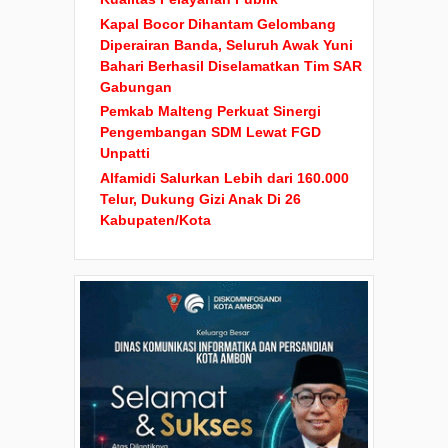
Kapal Bocor Dihantam Gelombang
Diperairan Banda, Seluruh Awak Yuni
Bahari Berhasil Diselamatkan Tim SAR
Gabungan
Pemkab Malteng Perkuat Sinergi
Pengembangan SDM Lewat FGD
Unpatti
Alfamidi Salurkan Lebih dari 160.000
Telur, Dukung Gizi Anak Di 26
Kabupaten/Kota