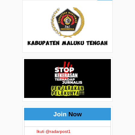
Join
Now
Ikuti @radarpost1