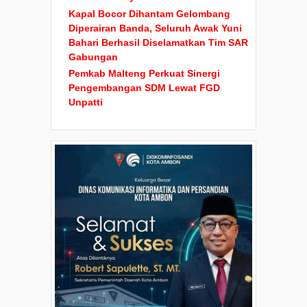
Kapal Bocor Dihantam Gelombang
Diperairan Banda, Seluruh Awak Yuni
Bahari Berhasil Diselamatkan Tim SAR
Gabungan
Pemkab Malteng Perkuat Sinergi
Pengembangan SDM Lewat FGD
Unpatti