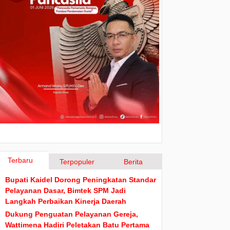
Terbaru
Terpopuler
Berita
Bupati Kaidel Dorong Peningkatan Standar
Pelayanan Dasar, Bimtek SPM Jadi
Langkah Perbaikan Kinerja Daerah
Dukung Penguatan Pelayanan Gereja,
Wattimena Hadiri Peletakan Batu Pertama