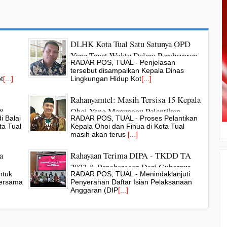
DLHK Kota Tual Satu Satunya OPD
Yang Tepat Waktu Dalam Pembayaran
RADAR POS, TUAL - Penjelasan
h &
Upah Petugas Kebersihan
tersebut disampaikan Kepala Dinas
t
[...]
Lingkungan Hidup Kot
[...]
Rahanyamtel: Masih Tersisa 15 Kepala
8
Ohoi Yang Menunggu Pelantikan
 Balai
RADAR POS, TUAL - Proses Pelantikan
Tahun 2023
ta Tual
Kepala Ohoi dan Finua di Kota Tual
masih akan terus
[...]
a
Rahayaan Terima DIPA - TKDD TA
2023 & Penghargaan Dari Gubernur
ntuk
RADAR POS, TUAL - Menindaklanjuti
Maluku
bersama
Penyerahan Daftar Isian Pelaksanaan
Anggaran (DIP
[...]