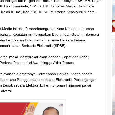
tua Pengadilan Negeri Perikanan Tual, Rosyadi, SH, MH. Kejari
BP Dax Emanuele, S.M, S. I. K. Kapolres Maluku Tenggara
Kelas II Tual, Kodir Bc. IP, SH, MH serta Kepala BNN Kota
ada Media ini usai Penandatanganan Nota Kesepemahaman
bahwa, Kegiatan ini merupakan Bagian dari Sistem Informasi
edia Pertukaran Dokumen khususnya Perkara Pidana.
merintahan Berbasis Elektronik (SPBE).
egrasi maka Masyarakat akan dengan Cepat dan Tepat
rkara Pidana dari Awal hingga Akhir Proses.
Pelayanan diantaranya Pelimpahan Berkas Pidana secara
yitaan atau Penggeledahan secara Elektronik, Perpanjangan
n Besuk secara Elektronik, Permohonan Pinjaman pakai
diversi.