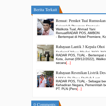
Berita Terkait
Renuat: Pemkot Tual Rumuskan
Sejumlah Program Strategis
Walikota Tual, Ahmad Yani
Pembangunan Jangka Menenga
RenuatRADAR POS, AMBON
Panjang
- Bertempat di Hotel Premiere, Ko
Rahayaan Lantik 3 Kepala Ohoi
Definitif Masa Bhakti 2022-202
RADAR POS, TUAL - Bertempat di
Kota, Jumat (09/12/2022), Waliko
secara
[...]
Rahayaan Resmikan Listrik Des
LISSA Di Desa Dullah Laut
RADAR POS, TUAL - Sebagai be
Kehadiran Negara, Pemerintah 
PT. PLN (Pers
[...]
0 Comments: