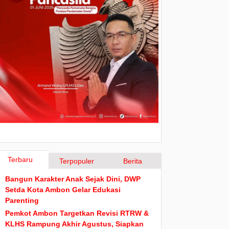
Terbaru
Terpopuler
Berita
Bangun Karakter Anak Sejak Dini, DWP
Setda Kota Ambon Gelar Edukasi
Parenting
Pemkot Ambon Targetkan Revisi RTRW &
KLHS Rampung Akhir Agustus, Siapkan