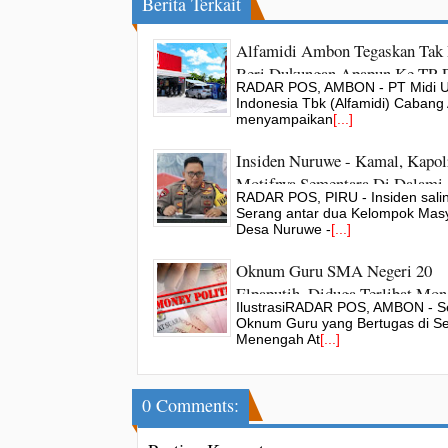
Berita Terkait
Alfamidi Ambon Tegaskan Tak 
Beri Dukungan Apapun Ke TP
RADAR POS, AMBON - PT Midi 
Kabupaten SBB
Indonesia Tbk (Alfamidi) Caban
menyampaikan
[...]
Insiden Nuruwe - Kamal, Kapol
Motifnya Sementara Di Dalami
RADAR POS, PIRU - Insiden sali
Serang antar dua Kelompok Mas
Desa Nuruwe -
[...]
Oknum Guru SMA Negeri 20
Elpaputih, Diduga Terlibat Mon
IlustrasiRADAR POS, AMBON - S
Politics Di Pilkada Kabupaten
Oknum Guru yang Bertugas di S
Menengah At
[...]
0 Comments: