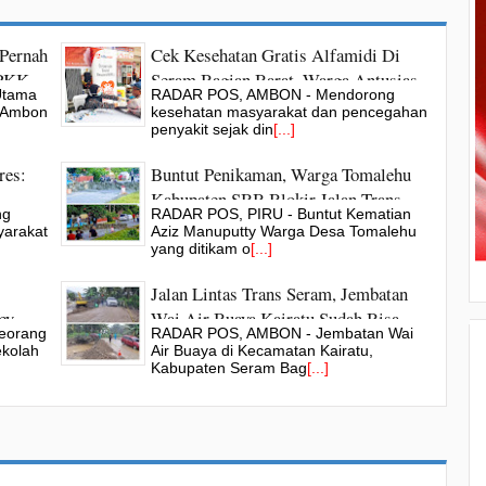
Pernah
Cek Kesehatan Gratis Alfamidi Di
-PKK
Seram Bagian Barat, Warga Antusias
Utama
RADAR POS, AMBON - Mendorong
Cegah Dini Penyakit
g Ambon
kesehatan masyarakat dan pencegahan
penyakit sejak din
[...]
res:
Buntut Penikaman, Warga Tomalehu
Kabupaten SBB Blokir Jalan Trans
ng
RADAR POS, PIRU - Buntut Kematian
Seram
yarakat
Aziz Manuputty Warga Desa Tomalehu
yang ditikam o
[...]
Jalan Lintas Trans Seram, Jembatan
ey
Wai Air Buaya Kairatu Sudah Bisa
eorang
RADAR POS, AMBON - Jembatan Wai
 SBB
Dilalui Kendaraan
ekolah
Air Buaya di Kecamatan Kairatu,
Kabupaten Seram Bag
[...]