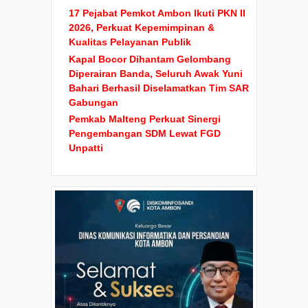
17 Pejabat Pemkot Ambon Ikuti PKN II
2026, Perkuat Kepemimpinan &
Kualitas Pelayanan Publik
Kapal Bocor Dihantam Gelombang
Diperairan Banda, Seluruh Awak Yuni
Bahari Berhasil Diselamatkan Tim SAR
Gabungan
Pemkab Malteng Perkuat Sinergi
Pengembangan SDM Lewat FGD
Unpatti