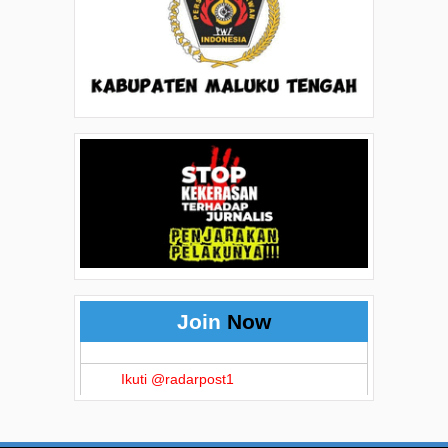
Join
Now
Ikuti @radarpost1