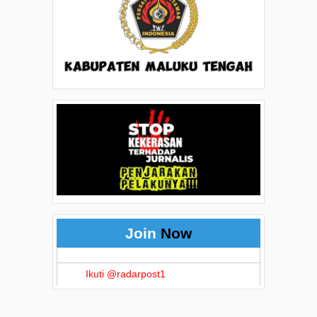
Join
Now
Ikuti @radarpost1