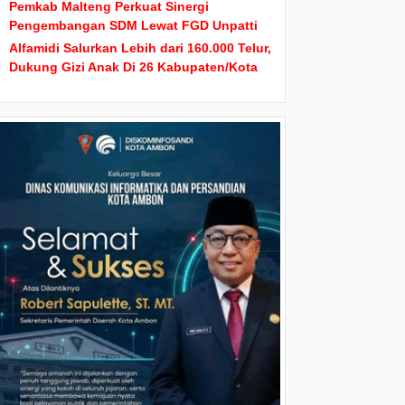
Pemkab Malteng Perkuat Sinergi
Pengembangan SDM Lewat FGD Unpatti
Alfamidi Salurkan Lebih dari 160.000 Telur,
Dukung Gizi Anak Di 26 Kabupaten/Kota