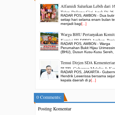
Alfamidi Salurkan Lebih dari 1
Telur, Dukung Gizi Anak Di 26
RADAR POS, AMBON - Dua butir 
Kabupaten/Kota
setiap hari selama enam bulan te
menjadi bagi
[...]
Warga BHU Pertanyakan Komi
Komisi III DPRD Ambon, Peni
RADAR POS, AMBON - Warga
Lapangan Tak Kunjung Terlaks
Perumahan Bukit Hijau Urimessi
(BHU), Dusun Kusu-Kusu Sereh,
Temui Dirjen SDA Kementeria
PUPR, Gubernur Maluku & Kep
RADAR POS, JAKARTA - Gubern
Daerah Dorong Percepatan
Hendrik Lewerissa bersama seju
Infrastruktur Pesisir
kepala daerah di p
[...]
0 Comments:
Posting Komentar