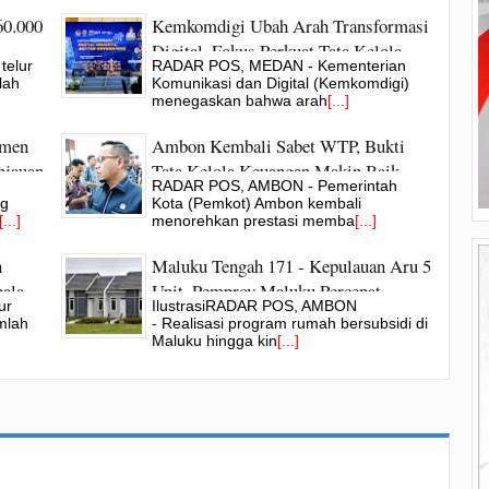
60.000
Kemkomdigi Ubah Arah Transformasi
Digital, Fokus Perkuat Tata Kelola
telur
RADAR POS, MEDAN - Kementerian
SPBE
lah
Komunikasi dan Digital (Kemkomdigi)
menegaskan bahwa arah
[...]
tmen
Ambon Kembali Sabet WTP, Bukti
njauan
Tata Kelola Keuangan Makin Baik
RADAR POS, AMBON - Pemerintah
ana
ng
Kota (Pemkot) Ambon kembali
[...]
menorehkan prestasi memba
[...]
n
Maluku Tengah 171 - Kepulauan Aru 5
ala
Unit, Pemprov Maluku Percepat
ur
IlustrasiRADAR POS, AMBON
Program Rumah Subsidi Kejar Target
mlah
- Realisasi program rumah bersubsidi di
Kuota
Maluku hingga kin
[...]