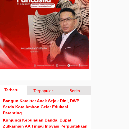
Terbaru
Terpopuler
Berita
Bangun Karakter Anak Sejak Dini, DWP
Setda Kota Ambon Gelar Edukasi
Parenting
Kunjungi Kepulauan Banda, Bupati
Zulkarnain AA Tinjau Inovasi Perpustakaan